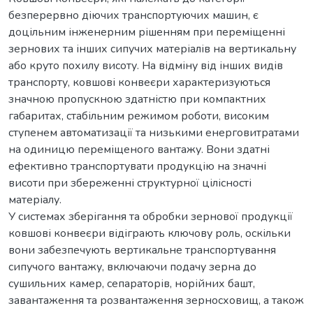
безперервно діючих транспортуючих машин, є
доцільним інженерним рішенням при переміщенні
зернових та інших сипучих матеріалів на вертикальну
або круто похилу висоту. На відміну від інших видів
транспорту, ковшові конвеєри характеризуються
значною пропускною здатністю при компактних
габаритах, стабільним режимом роботи, високим
ступенем автоматизації та низькими енерговитратами
на одиницю переміщеного вантажу. Вони здатні
ефективно транспортувати продукцію на значні
висоти при збереженні структурної цілісності
матеріалу.
У системах зберігання та обробки зернової продукції
ковшові конвеєри відіграють ключову роль, оскільки
вони забезпечують вертикальне транспортування
сипучого вантажу, включаючи подачу зерна до
сушильних камер, сепараторів, норійних башт,
завантаження та розвантаження зерносховищ, а також