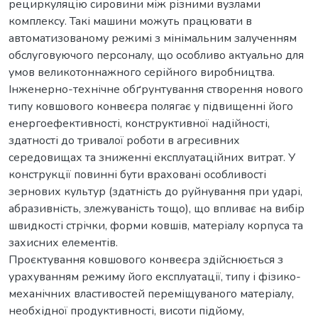
рециркуляцію сировини між різними вузлами
комплексу. Такі машини можуть працювати в
автоматизованому режимі з мінімальним залученням
обслуговуючого персоналу, що особливо актуально для
умов великотоннажного серійного виробництва.
Інженерно-технічне обґрунтування створення нового
типу ковшового конвеєра полягає у підвищенні його
енергоефективності, конструктивної надійності,
здатності до тривалої роботи в агресивних
середовищах та зниженні експлуатаційних витрат. У
конструкції повинні бути враховані особливості
зернових культур (здатність до руйнування при ударі,
абразивність, злежуваність тощо), що впливає на вибір
швидкості стрічки, форми ковшів, матеріалу корпуса та
захисних елементів.
Проєктування ковшового конвеєра здійснюється з
урахуванням режиму його експлуатації, типу і фізико-
механічних властивостей переміщуваного матеріалу,
необхідної продуктивності, висоти підйому,