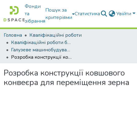
Фонди
Пошук за
та
Статистика
Увійти
критеріями
зібрання
Головна
Кваліфікаційні роботи
Кваліфікаційні роботи бакалаврів
Галузеве машинобудування
Розробка конструкції ковшового конвеєра для переміщення зерна
Розробка конструкції ковшового
конвеєра для переміщення зерна