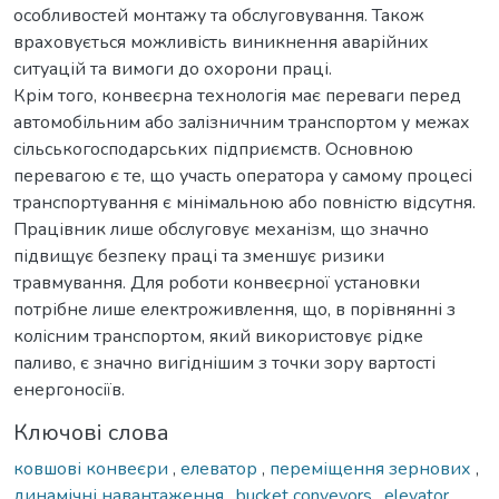
особливостей монтажу та обслуговування. Також
враховується можливість виникнення аварійних
ситуацій та вимоги до охорони праці.
Крім того, конвеєрна технологія має переваги перед
автомобільним або залізничним транспортом у межах
сільськогосподарських підприємств. Основною
перевагою є те, що участь оператора у самому процесі
транспортування є мінімальною або повністю відсутня.
Працівник лише обслуговує механізм, що значно
підвищує безпеку праці та зменшує ризики
травмування. Для роботи конвеєрної установки
потрібне лише електроживлення, що, в порівнянні з
колісним транспортом, який використовує рідке
паливо, є значно вигіднішим з точки зору вартості
енергоносіїв.
Ключові слова
ковшові конвеєри
,
елеватор
,
переміщення зернових
,
динамічні навантаження
,
bucket conveyors
,
elevator
,