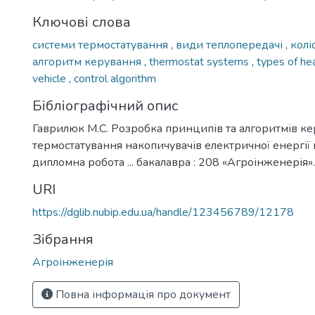
Ключові слова
системи термостатування
,
види теплопередачі
,
колі
алгоритм керування
,
thermostat systems
,
types of he
vehicle
,
control algorithm
Бібліографічний опис
Гаврилюк М.С. Розробка принципів та алгоритмів к
термостатування накопичувачів електричної енергії 
дипломна робота ... бакалавра : 208 «Агроінженерія». 
URI
https://dglib.nubip.edu.ua/handle/123456789/12178
Зібрання
Агроінженерія
Повна інформація про документ