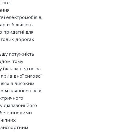
ією з
ання.
і електромобілів,
араз більшість
о придатні для
нтових дорогах
ьшу потужність
одом, тому
 більша і тягне за
привідної силової
ілях з високим
рім наявності всіх
ектричного
 діапазоні його
з бензиновими
зчіпних
транспортним