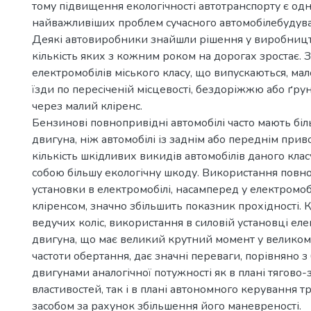
тому підвищення екологічності автотранспорту є одн
найважливіших проблем сучасного автомобілебудув
Деякі автовиробники знайшли рішення у виробництв
кількість яких з кожним роком на дорогах зростає. З
електромобілів міського класу, що випускаються, мал
їзди по пересіченій місцевості, бездоріжжю або ґру
через малий кліренс.
Бензинові повнопривідні автомобілі часто мають біл
двигуна, ніж автомобілі із заднім або переднім прив
кількість шкідливих викидів автомобілів даного класу
собою більшу екологічну шкоду. Використання повно
установки в електромобілі, насамперед у електромоб
кліренсом, значно збільшить показник прохідності. К
ведучих коліс, використання в силовій установці ел
двигуна, що має великий крутний момент у великому
частоти обертання, дає значні переваги, порівняно 
двигунами аналогічної потужності як в плані тягово-
властивостей, так і в плані автономного керування 
засобом за рахунок збільшення його маневреності.