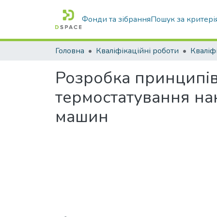
Фонди та зібрання
Пошук за критері
Головна
Кваліфікаційні роботи
Розробка принципів
термостатування нак
машин