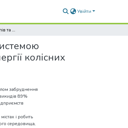
Увійти
Розробка принципів та алгоритмів керування системою термостатування накопичувачів електричної енергії колісних машин
системою
ергії колісних
елом забруднення
 викидів 89%
ідприємств
містах і робить
ого середовища,