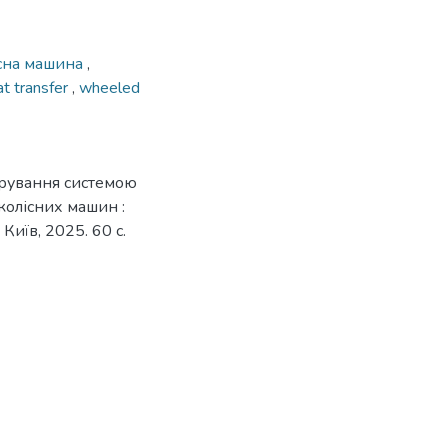
сна машина
,
at transfer
,
wheeled
ерування системою
колісних машин :
Київ, 2025. 60 с.