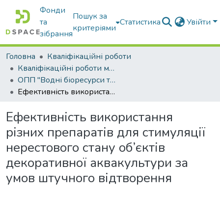
Фонди
Пошук за
та
Статистика
Увійти
критеріями
зібрання
Головна
Кваліфікаційні роботи
Кваліфікаційні роботи магістрів
ОПП "Водні біоресурси та аквакультура"
Ефективність використання різних препаратів для стимуляції нерестового стану об’єктів декоративної аквакультури за умов штучного відтворення
Ефективність використання
різних препаратів для стимуляції
нерестового стану об’єктів
декоративної аквакультури за
умов штучного відтворення