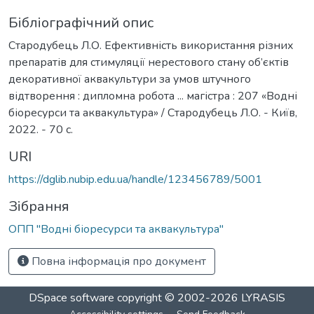
Бібліографічний опис
Стародубець Л.О. Ефективність використання різних
препаратів для стимуляції нерестового стану об’єктів
декоративної аквакультури за умов штучного
відтворення : дипломна робота ... магістра : 207 «Водні
біоресурси та аквакультура» / Стародубець Л.О. - Київ,
2022. - 70 с.
URI
https://dglib.nubip.edu.ua/handle/123456789/5001
Зібрання
ОПП "Водні біоресурси та аквакультура"
Повна інформація про документ
DSpace software
copyright © 2002-2026
LYRASIS