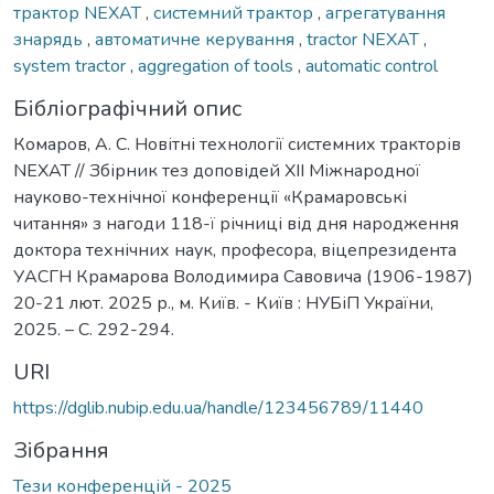
трактор NEXAT
,
системний трактор
,
агрегатування
знарядь
,
автоматичне керування
,
tractor NEXAT
,
system tractor
,
aggregation of tools
,
automatic control
Бібліографічний опис
Комаров, А. С. Новітні технології системних тракторів
NEXAT // Збірник тез доповідей ХІІ Міжнародної
науково-технічної конференції «Крамаровські
читання» з нагоди 118-ї річниці від дня народження
доктора технічних наук, професора, віцепрезидента
УАСГН Крамарова Володимира Савовича (1906-1987)
20-21 лют. 2025 р., м. Київ. - Київ : НУБіП України,
2025. – С. 292-294.
URI
https://dglib.nubip.edu.ua/handle/123456789/11440
Зібрання
Тези конференцій - 2025