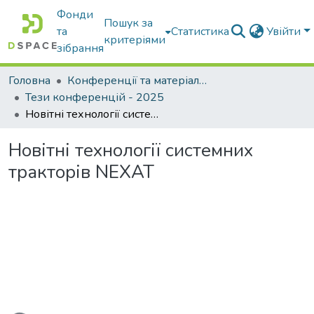
Фонди
Пошук за
та
Статистика
Увійти
критеріями
зібрання
Головна
Конференції та матеріали конференцій
Тези конференцій - 2025
Новітні технології системних тракторів NEXAT
Новітні технології системних
тракторів NEXAT
житься...