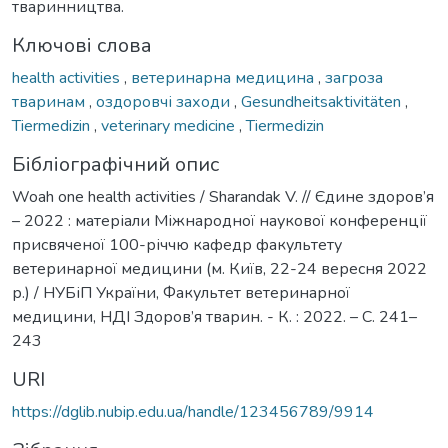
тваринництва.
Ключові слова
health activities
,
ветеринарна медицина
,
загроза
тваринам
,
оздоровчі заходи
,
Gesundheitsaktivitäten
,
Tiermedizin
,
veterinary medicine
,
Tiermedizin
Бібліографічний опис
Woah one health activities / Sharandak V. // Єдине здоров’я
– 2022 : матеріали Міжнародної наукової конференції
присвяченої 100-річчю кафедр факультету
ветеринарної медицини (м. Київ, 22-24 вересня 2022
р.) / НУБіП України, Факультет ветеринарної
медицини, НДІ Здоров’я тварин. - К. : 2022. – С. 241–
243
URI
https://dglib.nubip.edu.ua/handle/123456789/9914