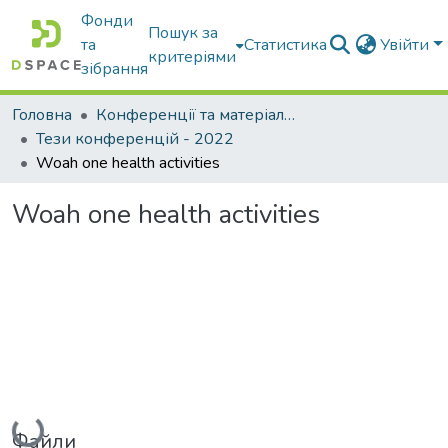
Фонди
Пошук за
та
Статистика
Увійти
критеріями
зібрання
Головна
Конференції та матеріали конференцій
Тези конференцій - 2022
Woah one health activities
Woah one health activities
Вантажиться...
Файли