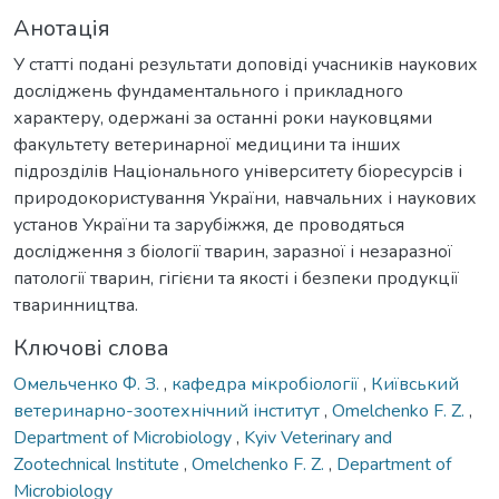
Анотація
У статті подані результати доповіді учасників наукових
досліджень фундаментального і прикладного
характеру, одержані за останні роки науковцями
факультету ветеринарної медицини та інших
підрозділів Національного університету біоресурсів і
природокористування України, навчальних і наукових
установ України та зарубіжжя, де проводяться
дослідження з біології тварин, заразної і незаразної
патології тварин, гігієни та якості і безпеки продукції
тваринництва.
Ключові слова
Омельченко Ф. З.
,
кафедра мікробіології
,
Київський
ветеринарно-зоотехнічний інститут
,
Omelchenko F. Z.
,
Department of Microbiology
,
Kyiv Veterinary and
Zootechnical Institute
,
Omelchenko F. Z.
,
Department of
Microbiology