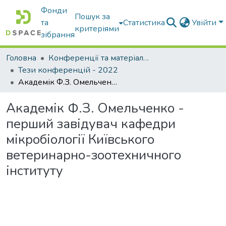
Фонди
Пошук за
та
Статистика
Увійти
критеріями
зібрання
Головна
Конференції та матеріали конференцій
Тези конференцій - 2022
Академік Ф.З. Омельченко - перший завідувач кафедри мікробіології Київського ветеринарно-зоотехничного інституту
Академік Ф.З. Омельченко -
перший завідувач кафедри
мікробіології Київського
ветеринарно-зоотехничного
інституту