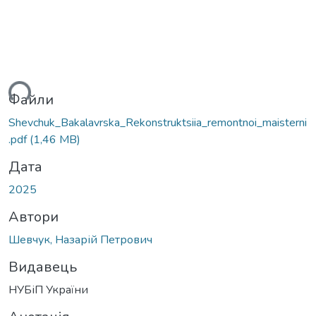
ться...
Файли
Shevchuk_Bakalavrska_Rekonstruktsiia_remontnoi_maisterni
.pdf
(1,46 MB)
Дата
2025
Автори
Шевчук, Назарій Петрович
Видавець
НУБіП України