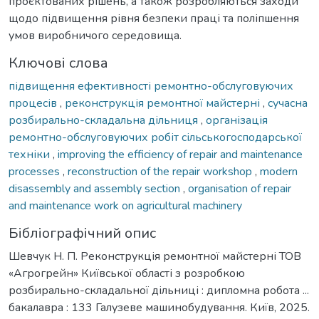
проєктованих рішень, а також розробляються заходи
щодо підвищення рівня безпеки праці та поліпшення
умов виробничого середовища.
Ключові слова
підвищення ефективності ремонтно-обслуговуючих
процесів
,
реконструкція ремонтної майстерні
,
сучасна
розбирально-складальна дільниця
,
організація
ремонтно-обслуговуючих робіт сільськогосподарської
техніки
,
improving the efficiency of repair and maintenance
processes
,
reconstruction of the repair workshop
,
modern
disassembly and assembly section
,
organisation of repair
and maintenance work on agricultural machinery
Бібліографічний опис
Шевчук Н. П. Реконструкція ремонтної майстерні ТОВ
«Агрогрейн» Київської області з розробкою
розбирально-складальної дільниці : дипломна робота ...
бакалавра : 133 Галузеве машинобудування. Київ, 2025.