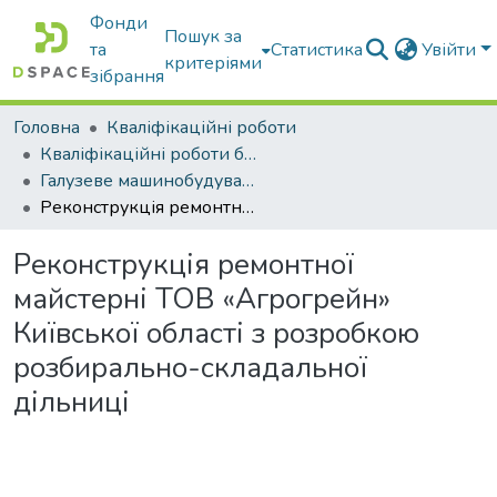
Фонди
Пошук за
та
Статистика
Увійти
критеріями
зібрання
Головна
Кваліфікаційні роботи
Кваліфікаційні роботи бакалаврів
Галузеве машинобудування
Реконструкція ремонтної майстерні ТОВ «Агрогрейн» Київської області з розробкою розбирально-складальної дільниці
Реконструкція ремонтної
майстерні ТОВ «Агрогрейн»
Київської області з розробкою
розбирально-складальної
дільниці