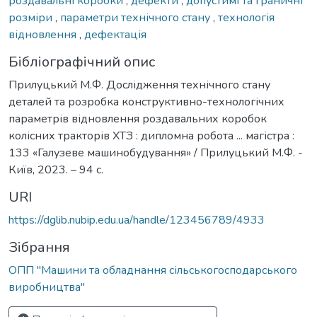
роздавальні коробки
,
дефекти
,
допустимі та граничні
розміри
,
параметри технічного стану
,
технологія
відновлення
,
дефектація
Бібліографічний опис
Прилуцький М.Ф. Дослідження технічного стану
деталей та розробка конструктивно-технологічних
параметрів відновлення роздавальних коробок
колісних тракторів ХТЗ : дипломна робота ... магістра :
133 «Галузеве машинобудування» / Прилуцький М.Ф. -
Київ, 2023. – 94 с.
URI
https://dglib.nubip.edu.ua/handle/123456789/4933
Зібрання
ОПП "Машини та обладнання сільськогосподарського
виробництва"