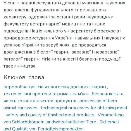
У статті подані результати доповіді учасників наукових
досліджень фундаментального і прикладного
характеру, одержані за останні роки науковцями
факультету ветеринарної медицини та інших
підрозділів Національного університету біоресурсів і
природокористування України, навчальних і наукових
установ України та зарубіжжя, де проводяться
дослідження з біології тварин, заразної і незаразної
патології тварин, гігієни та якості і безпеки продукції
тваринництва.
Ключові слова
переробка туш сільськогосподарських тварин
,
технологічні процеси отримання м’яса
,
безпечність та
якість готових м’ясних продуктів
,
processing of farm
animal carcasses
,
technological processes for obtaining meat
,
safety and quality of finished meat products
,
Verarbeitung
von Schlachtkörpern landwirtschaftlicher Tiere
,
Sicherheit
und Qualität von Fertigfleischprodukten