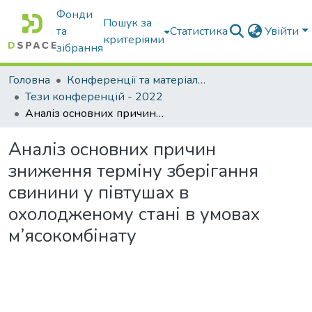
Фонди
Пошук за
та
Статистика
Увійти
критеріями
зібрання
Головна
Конференції та матеріали конференцій
Тези конференцій - 2022
Аналіз основних причин зниження терміну зберігання свинини у півтушах в охолодженому стані в умовах м’ясокомбінату
Аналіз основних причин
зниження терміну зберігання
свинини у півтушах в
охолодженому стані в умовах
м’ясокомбінату