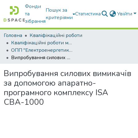
Фонди
Пошук за
та
Статистика
Увійти
критеріями
зібрання
Головна
Кваліфікаційні роботи
Кваліфікаційні роботи магістрів
ОПП "Електроенергетика, електротехніка та електромеханіка"
Випробування силових вимикачів за допомогою апаратно-програмного комплексу ІSА CBА-1000
Випробування силових вимикачів
за допомогою апаратно-
програмного комплексу ІSА
CBА-1000