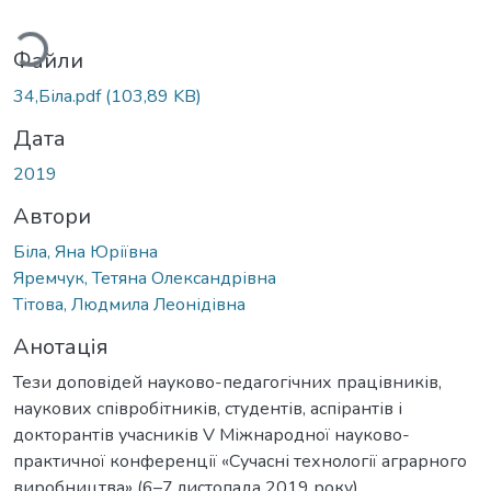
ться...
Файли
34,Біла.pdf
(103,89 KB)
Дата
2019
Автори
Біла, Яна Юріївна
Яремчук, Тетяна Олександрівна
Тітова, Людмила Леонідівна
Анотація
Тези доповідей науково-педагогічних працівників,
наукових співробітників, студентів, аспірантів і
докторантів учасників V Міжнародної науково-
практичної конференції «Сучасні технології аграрного
виробництва» (6–7 листопада 2019 року).