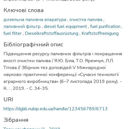
Ключові слова
дизельна паливна апаратура
,
очистка палива
,
паливний фільтр
,
diesel fuel equipment
,
fuel purification
,
fuel filter
,
Dieselkraftstoffausrüstung
,
Kraftstoffreinigung
Бібліографічний опис
Підвищення ресурсу паливних фільтрів і покращення
якості очистки палива / Я.Ю. Біла, Т.О. Яремчук, Л.Л.
Тітова // Збірник тез доповідей V Міжнародної
науково-практичної конференції «Сучасні технології
аграрного виробництва» (6–7 листопада 2019 року). -
К. : , 2019. - С. 34-35.
URI
https://dglib.nubip.edu.ua/handle/123456789/6713
Зібрання