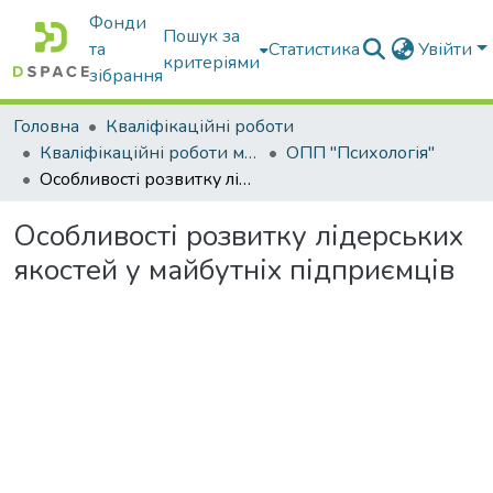
Фонди
Пошук за
та
Статистика
Увійти
критеріями
зібрання
Головна
Кваліфікаційні роботи
Кваліфікаційні роботи магістрів
ОПП "Психологія"
Особливості розвитку лідерських якостей у майбутніх підприємців
Особливості розвитку лідерських
якостей у майбутніх підприємців
Вантажиться...