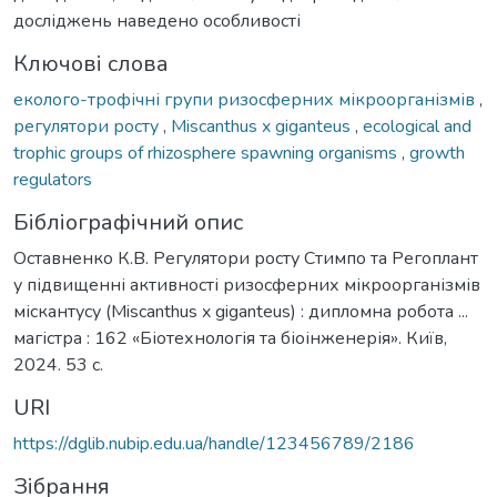
досліджень наведено особливості
Ключові слова
еколого-трофічні групи ризосферних мікроорганізмів
,
регулятори росту
,
Miscanthus x giganteus
,
ecological and
trophic groups of rhizosphere spawning organisms
,
growth
regulators
Бібліографічний опис
Оставненко К.В. Регулятори росту Стимпо та Регоплант
у підвищенні активності ризосферних мікроорганізмів
міскантусу (Miscanthus x giganteus) : дипломна робота ...
магістра : 162 «Біотехнологія та біоінженерія». Київ,
2024. 53 с.
URI
https://dglib.nubip.edu.ua/handle/123456789/2186
Зібрання