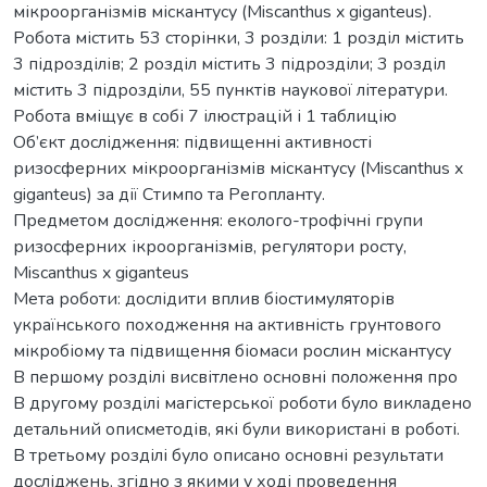
мікроорганізмів міскантусу (Miscanthus x giganteus).
Робота містить 53 сторінки, 3 розділи: 1 розділ містить
3 підрозділів; 2 розділ містить 3 підрозділи; 3 розділ
містить 3 підрозділи, 55 пунктів наукової літератури.
Робота вміщує в собі 7 ілюстрацій і 1 таблицію
Об’єкт дослідження: підвищенні активності
ризосферних мікроорганізмів міскантусу (Miscanthus x
giganteus) за дії Стимпо та Регопланту.
Предметом дослідження: еколого-трофічні групи
ризосферних ікроорганізмів, регулятори росту,
Miscanthus x giganteus
Мета роботи: дослідити вплив біостимуляторів
українського походження на активність грунтового
мікробіому та підвищення біомаси рослин міскантусу
В першому розділі висвітлено основні положення про
В другому розділі магістерської роботи було викладено
детальний описметодів, які були використані в роботі.
В третьому розділі було описано основні результати
досліджень, згідно з якими у ході проведення