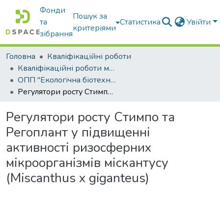
Фонди
Пошук за
та
Статистика
Увійти
критеріями
зібрання
Головна
Кваліфікаційні роботи
Кваліфікаційні роботи магістрів
ОПП "Екологічна біотехнологія та біоенергетика"
Регулятори росту Стимпо та Регоплант у підвищенні активності ризосферних мікроорганізмів міскантусу (Miscanthus x giganteus)
Регулятори росту Стимпо та
Регоплант у підвищенні
активності ризосферних
мікроорганізмів міскантусу
(Miscanthus x giganteus)