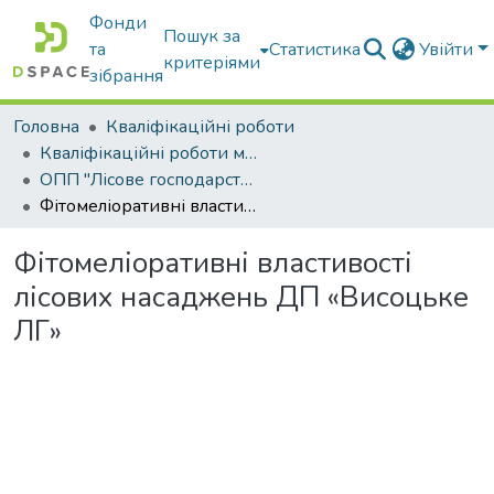
Фонди
Пошук за
та
Статистика
Увійти
критеріями
зібрання
Головна
Кваліфікаційні роботи
Кваліфікаційні роботи магістрів
ОПП "Лісове господарство"
Фітомеліоративні властивості лісових насаджень ДП «Висоцьке ЛГ»
Фітомеліоративні властивості
лісових насаджень ДП «Висоцьке
ЛГ»