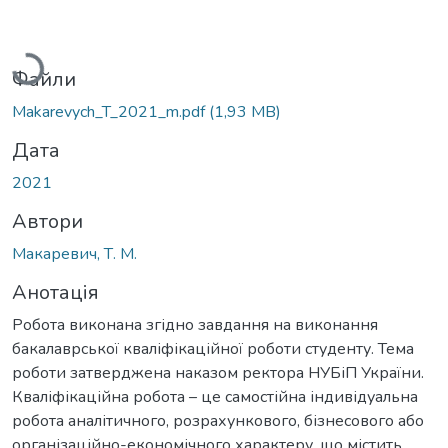
антажиться...
Файли
Makarevych_T_2021_m.pdf
(1,93 MB)
Дата
2021
Автори
Макаревич, Т. М.
Анотація
Робота виконана згідно завдання на виконання
бакалаврської кваліфікаційної роботи студенту. Тема
роботи затверджена наказом ректора НУБіП України.
Кваліфікаційна робота – це самостійна індивідуальна
робота аналітичного, розрахункового, бізнесового або
організаційно-економічного характеру, що містить