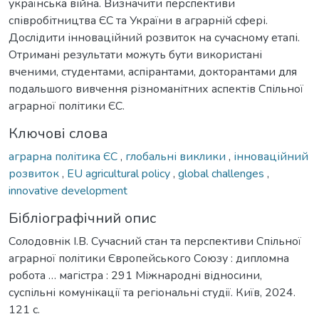
українська війна. Визначити перспективи
співробітництва ЄС та України в аграрній сфері.
Дослідити інноваційний розвиток на сучасному етапі.
Отримані результати можуть бути використані
вченими, студентами, аспірантами, докторантами для
подальшого вивчення різноманітних аспектів Спільної
аграрної політики ЄС.
Ключові слова
аграрна політика ЄС
,
глобальні виклики
,
інноваційний
розвиток
,
EU agricultural policy
,
global challenges
,
innovative development
Бібліографічний опис
Солодовнік І.В. Сучасний стан та перспективи Спільної
аграрної політики Європейського Союзу : дипломна
робота … магістра : 291 Міжнародні відносини,
суспільні комунікації та регіональні студії. Київ, 2024.
121 с.