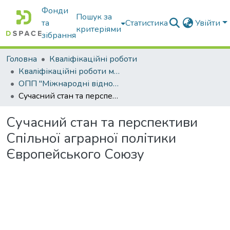
Фонди
Пошук за
та
Статистика
Увійти
критеріями
зібрання
Головна
Кваліфікаційні роботи
Кваліфікаційні роботи магістрів
ОПП "Міжнародні відносини, суспільні комунікації та регіональні студії"
Сучасний стан та перспективи Спільної аграрної політики Європейського Союзу
Сучасний стан та перспективи
Спільної аграрної політики
Європейського Союзу