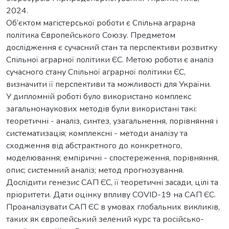
2024.
Об’єктом магістерської роботи є Спільна аграрна
політика Європейського Союзу. Предметом
дослідження є сучасний стан та перспективи розвитку
Спільної аграрної політики ЄС. Метою роботи є аналіз
сучасного стану Спільної аграрної політики ЄС,
визначити її перспективи та можливості для України.
У дипломній роботі було використано комплекс
загальнонаукових методів були використані такі:
теоретичні - аналіз, синтез, узагальнення, порівняння і
систематизація; комплексні - методи аналізу та
сходження від абстрактного до конкретного,
моделювання; емпіричні - спостереження, порівняння,
опис; системний аналіз; метод прогнозування.
Дослідити генезис САП ЄС, її теоретичні засади, цілі та
пріоритети. Дати оцінку впливу COVID-19 на САП ЄС.
Проаналізувати САП ЄС в умовах глобальних викликів,
таких як європейський зелений курс та російсько-