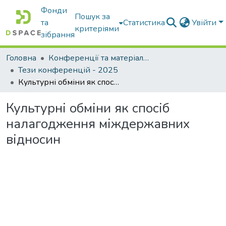
Фонди
Пошук за
та
Статистика
Увійти
критеріями
зібрання
Головна
Конференції та матеріали конференцій
Тези конференцій - 2025
Культурні обміни як спосіб налагодження міждержавних відносин
Культурні обміни як спосіб
налагодження міждержавних
відносин