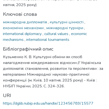
квітня, 2025 року)
Ключові слова
міжнародна дипломатія
,
культурні цінності
,
економічні механізми
,
міжнародні турніри
,
international diplomacy
,
cultural values
,
economic
mechanisms
,
international tournaments
Бібліографічний опис
Кузьменко К. В. Культурні обміни як спосіб
налагодження міждержавних відносин // Українська
дипломатія: становлення, розвиток та перспективи : за
матеріалами Міжнародної науково-практичної
конференції (м. Київ, 10 квітня, 2025 року) - Київ :
НУБІП України, 2025. С. 324-326.
URI
https://dglib.nubip.edu.ua/handle/123456789/15577