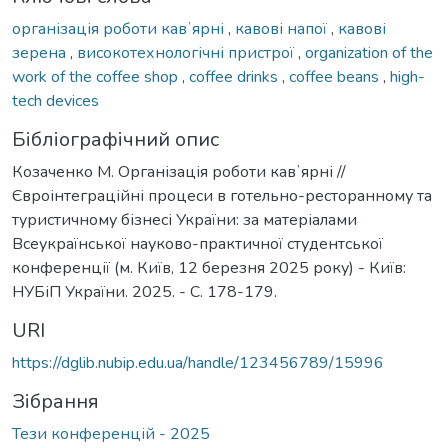
організація роботи кавʼярні
,
кавові напої
,
кавові
зерена
,
високотехнологічні пристрої
,
organization of the
work of the coffee shop
,
coffee drinks
,
coffee beans
,
high-
tech devices
Бібліографічний опис
Козаченко М. Організація роботи кавʼярні //
Євроінтеграційні процеси в готельно-ресторанному та
туристичному бізнесі України: за матеріалами
Всеукраїнської науково-практичної студентської
конференції (м. Київ, 12 березня 2025 року) - Київ:
НУБіП України. 2025. - С. 178-179.
URI
https://dglib.nubip.edu.ua/handle/123456789/15996
Зібрання
Тези конференцій - 2025