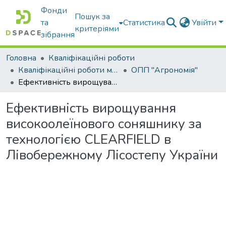
Фонди
Пошук за
та
Статистика
Увійти
критеріями
зібрання
Головна
Кваліфікаційні роботи
Кваліфікаційні роботи магістрів
ОПП "Агрономія"
Ефективність вирощування високоолеїнового соняшнику за технологією CLEARFIELD в Лівобережному Лісостепу України
Ефективність вирощування
високоолеїнового соняшнику за
технологією CLEARFIELD в
Лівобережному Лісостепу України