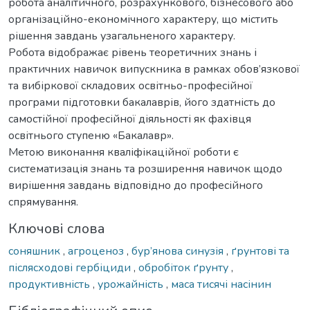
робота аналітичного, розрахункового, бізнесового або
організаційно-економічного характеру, що містить
рішення завдань узагальненого характеру.
Робота відображає рівень теоретичних знань і
практичних навичок випускника в рамках обов’язкової
та вибіркової складових освітньо-професійної
програми підготовки бакалаврів, його здатність до
самостійної професійної діяльності як фахівця
освітнього ступеню «Бакалавр».
Метою виконання кваліфікаційної роботи є
систематизація знань та розширення навичок щодо
вирішення завдань відповідно до професійного
спрямування.
Ключові слова
соняшник
,
агроценоз
,
бур’янова синузія
,
ґрунтові та
післясходові гербіциди
,
обробіток ґрунту
,
продуктивність
,
урожайність
,
маса тисячі насінин