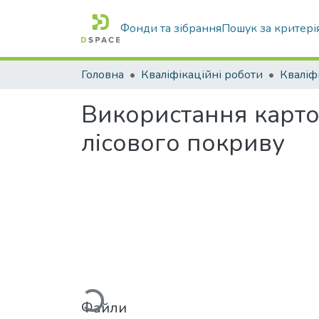
Фонди та зібрання
Пошук за критері
Головна
Кваліфікаційні роботи
Використання картог
лісового покриву
Вантажиться...
Файли