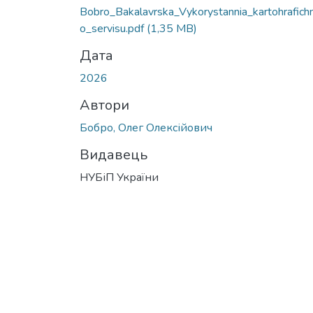
Bobro_Bakalavrska_Vykorystannia_kartohrafich
o_servisu.pdf
(1,35 MB)
Дата
2026
Автори
Бобро, Олег Олексійович
Видавець
НУБіП України