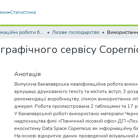
ями
Статистика
Кваліфікаційні роботи бакалаврів
Лісове господарство
рафічного сервісу Copernіс
Анотація
Випускна бакалаврська кваліфікаційна робота вико
аркушаші друкованого тексту та містить вступ, 3 розд
рекомендації виробництву, список використаних лі
джерел. Робота проілюстрована 2 таблицями та 17 р
У бакалаврській роботі використано матеріали Черні
надлісництва філії «Північний лісовий офіс» ДП «Ліс
екосистему Data Space Copernicus як інформаційну б
На основі відкритих даних проведений візуальний ан