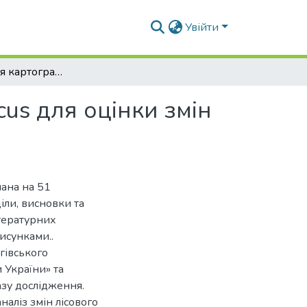
Увійти
Використання картографічного сервісу Copernісus для оцінки змін лісового покриву
us для оцінки змін
нана на 51
іли, висновки та
тературних
исунками..
гівського
и України» та
азу дослідження.
аліз змін лісового