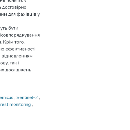
нь полягає у
а достовірно
ним для фахівців у
уть бути
лісовпорядкування
. Крім того,
ню ефективності
а відновленням
ву, так і
ших досліджень
ernicus
,
Sentinel-2
,
rest monitoring
,