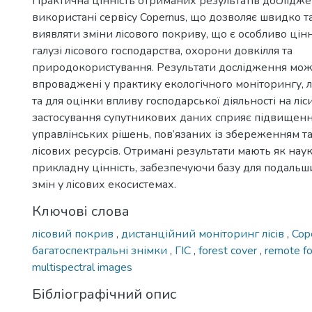
Практична цінність отриманих результатів дослідже
використані сервісу Copernus, що дозволяє швидко т
виявляти зміни лісового покриву, що є особливо цін
галузі лісового господарства, охорони довкілля та
природокористування. Результати дослідження мож
впроваджені у практику екологічного моніторингу, 
та для оцінки впливу господарської діяльності на ліси
застосування супутникових даних сприяє підвищен
управлінських рішень, пов’язаних із збереженням т
лісових ресурсів. Отримані результати мають як науко
прикладну цінність, забезпечуючи базу для подаль
змін у лісових екосистемах.
Ключові слова
лісовий покрив
,
дистанційний моніторинг лісів
,
Cop
багатоспектральні знімки
,
ГІС
,
forest cover
,
remote fo
multispectral images
Бібліографічний опис