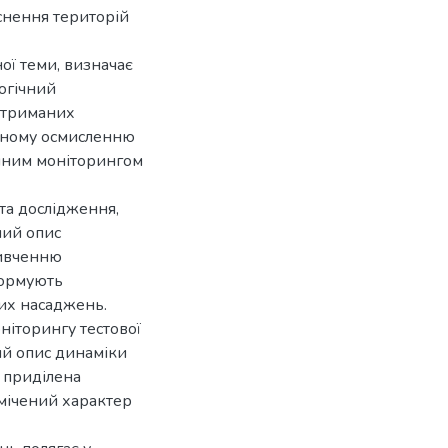
існення територій
ої теми, визначає
огічний
 отриманих
ичному осмисленню
ійним моніторингом
кта дослідження,
ний опис
вивченню
формують
вих насаджень.
ніторингу тестової
ий опис динаміки
а приділена
дмічений характер