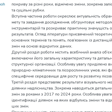
noh
покриву за різні роки, відмічено зміни, зокрема зал
та суцільні рубки.
Вступна частина роботи окреслює актуальність обран
мету та завдання дослідження, обґрунтовує методол
інструментарій та розкриває практичну значущість
результатів. Огляд літератури присвячений теорет
основних термінів та понять, пов’язаних із дистанц
змін на основі відкритих даних.
Другий розділ роботи містить всебічний аналіз об’є
включаючи його загальну характеристику та деталь
структурної організації. Особливу увагу приділено 
природно-кліматичних та лісорослинних умов, які 
специфічне середовище для росту та розвитку лісо
Третій розділ представляє результати візуального мо
ділянки надлісництва. Зокрема наводиться детальн
змін за роками з 2017 по 2024 роки. Особлива уваг
ідентифікації ділянок на яких відбулись зміни та ві
цих змін.