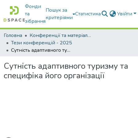
Фонди
Пошук за
та
Статистика
Увійти
критеріями
зібрання
Головна
Конференції та матеріали конференцій
Тези конференцій - 2025
Сутність адаптивного туризму та специфіка його організації
Сутність адаптивного туризму та
специфіка його організації
ься...