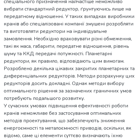
спеціального призначення найчастіше неможливо
вибрати стандартний редуктор, ґрунтуючись лише на
передатному відношенні. У таких випадках виробники
кранів або спеціалізовані компанії змушені розробляти
та виготовляти редуктори на індивідуальне
замовлення. Необхідно враховувати різні обмеження,
такі як маса, габарити, передатне відношення, рівень
шуму та ККД передачі потужності. Планетарні
редуктори, як правило, відповідають цим вимогам.
Розроблено декілька цікавих закритих планетарних та
диференціальних редукторів. Методи розрахунку цих
редукторів досить докладні. Однак методи вибору
оптимального рішення за зазначених граничних умов
потребують подальшого розвитку.
У сучасних умовах підвищення ефективності роботи
кранів неможливе без застосування оптимальних
методів проектування, що забезпечують зниження
енергоємності та металоємності приводів, оскільки, як
відомо, саме ці елементи суттєво визначають їхню