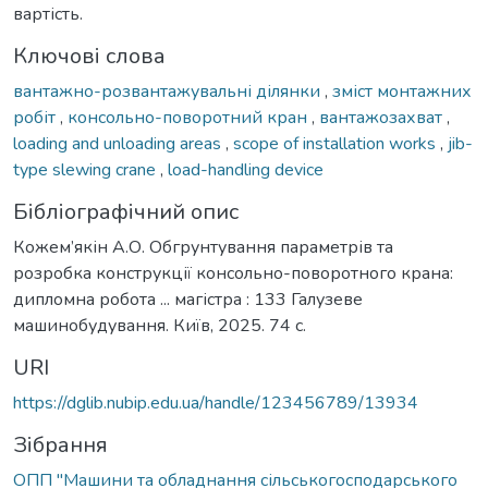
вартість.
Ключові слова
вантажно-розвантажувальні ділянки
,
зміст монтажних
робіт
,
консольно-поворотний кран
,
вантажозахват
,
loading and unloading areas
,
scope of installation works
,
jib-
type slewing crane
,
load-handling device
Бібліографічний опис
Кожем’якін А.О. Обгрунтування параметрів та
розробка конструкції консольно-поворотного крана:
дипломна робота ... магістра : 133 Галузеве
машинобудування. Київ, 2025. 74 с.
URI
https://dglib.nubip.edu.ua/handle/123456789/13934
Зібрання
ОПП "Машини та обладнання сільськогосподарського