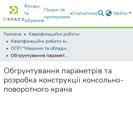
Фонди
Пошук за
та
Статистика
Увійти
критеріями
зібрання
Головна
Кваліфікаційні роботи
Кваліфікаційні роботи магістрів
ОПП "Машини та обладнання сільськогосподарського виробництва"
Обгрунтування параметрів та розробка конструкції консольно-поворотного крана
Обгрунтування параметрів та
розробка конструкції консольно-
поворотного крана