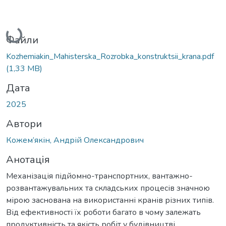
Вантажиться...
Файли
Kozhemiakin_Mahisterska_Rozrobka_konstruktsii_krana.pdf
(1,33 MB)
Дата
2025
Автори
Кожем’якін, Андрій Олександрович
Анотація
Механізація підйомно-транспортних, вантажно-
розвантажувальних та складських процесів значною
мірою заснована на використанні кранів різних типів.
Від ефективності їх роботи багато в чому залежать
продуктивність та якість робіт у будівництві,