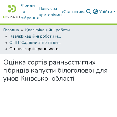
Фонди
Пошук за
та
Статистика
Увійти
критеріями
зібрання
Головна
Кваліфікаційні роботи
Кваліфікаційні роботи магістрів
ОПП "Садівництво та виноградарство"
Оцінка сортів ранньостиглих гібридів капусти білоголової для умов Київської області
Оцінка сортів ранньостиглих
гібридів капусти білоголової для
умов Київської області