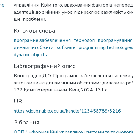
he
управління. Крім того, врахування факторів неперед
адаптації до змінних умов підкреслює важливість си
цієї проблеми.
Ключові слова
програмне забезпечення
,
технології програмуванн
динамічні об’єкти
,
software
,
programming technologie
dynamic objects
Бібліографічний опис
Виноградов Д.О. Програмне забезпечення системи 
автономними динамічними об’єктами : дипломна робо
122 Комп’ютерні науки. Київ, 2024. 131 с.
URI
https://dglib.nubip.edu.ua/handle/123456789/3216
Зібрання
ОПП "Інформаційні управляючі системи та технології