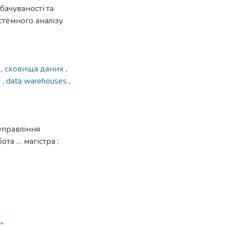
бачуваності та
стемного аналізу
я
,
сховища даних
,
s
,
data warehouses
,
управління
та … магістра :
"