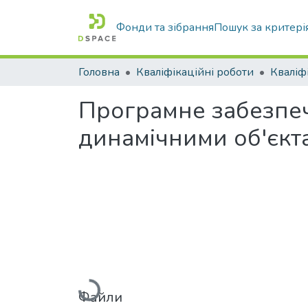
Фонди та зібрання
Пошук за критері
Головна
Кваліфікаційні роботи
Програмне забезпе
динамічними об'єкт
Вантажиться...
Файли