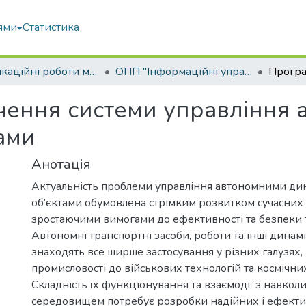
ями
Статистика
Кваліфікаційні роботи магістрів
ОПП "Інформаційні управляючі системи та технології"
чення системи управління
ами
Анотація
Актуальність проблеми управління автономними д
об’єктами обумовлена стрімким розвитком сучасних 
зростаючими вимогами до ефективності та безпеки 
Автономні транспортні засоби, роботи та інші динамі
знаходять все ширше застосування у різних галузях, 
промисловості до військових технологій та космічни
Складність їх функціонування та взаємодії з навкол
середовищем потребує розробки надійних і ефекти