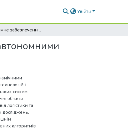
Увійти
Програмне забезпечення системи управління автономними динамічними об'єктами
 автономними
инамічними
технологій і
таких систем.
чні об’єкти
від логістики та
х досліджень.
ишнім
вних алгоритмів