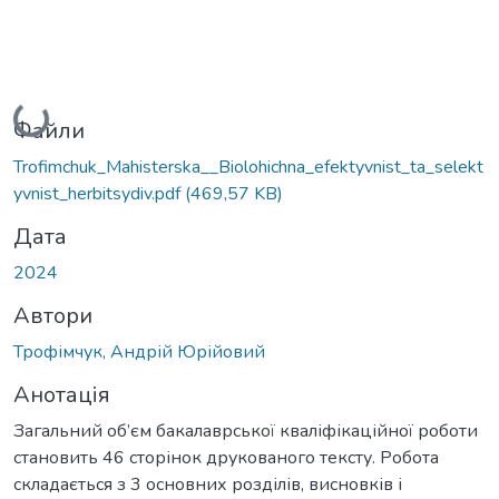
Вантажиться...
Файли
Trofimchuk_Mahisterska__Biolohichna_efektyvnist_ta_selekt
yvnist_herbitsydiv.pdf
(469,57 KB)
Дата
2024
Автори
Трофімчук, Андрій Юрійовий
Анотація
Загальний об’єм бакалаврської кваліфікаційної роботи
становить 46 сторінок друкованого тексту. Робота
складається з 3 основних розділів, висновків і