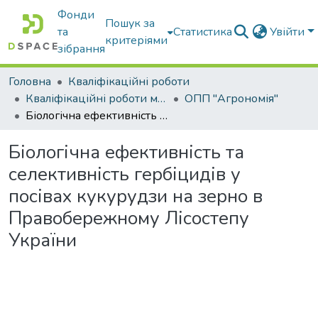
Фонди
Пошук за
та
Статистика
Увійти
критеріями
зібрання
Головна
Кваліфікаційні роботи
Кваліфікаційні роботи магістрів
ОПП "Агрономія"
Біологічна ефективність та селективність гербіцидів у посівах кукурудзи на зерно в Правобережному Лісостепу України
Біологічна ефективність та
селективність гербіцидів у
посівах кукурудзи на зерно в
Правобережному Лісостепу
України