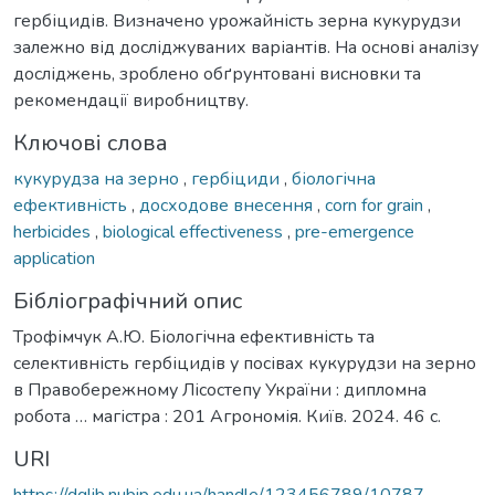
гербіцидів. Визначено урожайність зерна кукурудзи
залежно від досліджуваних варіантів. На основі аналізу
досліджень, зроблено обґрунтовані висновки та
рекомендації виробництву.
Ключові слова
кукурудза на зерно
,
гербіциди
,
біологічна
ефективність
,
досходове внесення
,
corn for grain
,
herbicides
,
biological effectiveness
,
pre-emergence
application
Бібліографічний опис
Трофімчук А.Ю. Біологічна ефективність та
селективність гербіцидів у посівах кукурудзи на зерно
в Правобережному Лісостепу України : дипломна
робота … магістра : 201 Агрономія. Київ. 2024. 46 с.
URI
https://dglib.nubip.edu.ua/handle/123456789/10787