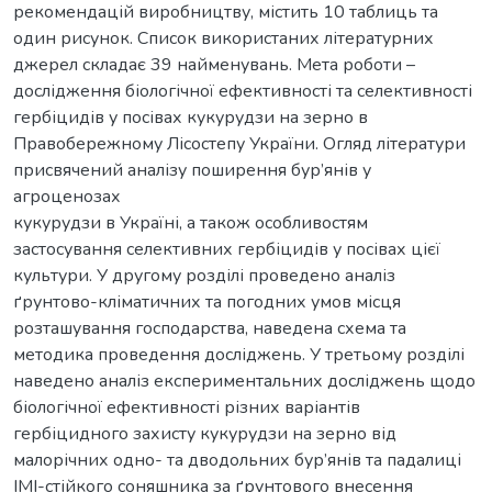
рекомендацій виробництву, містить 10 таблиць та
один рисунок. Список використаних літературних
джерел складає 39 найменувань. Мета роботи –
дослідження біологічної ефективності та селективності
гербіцидів у посівах кукурудзи на зерно в
Правобережному Лісостепу України. Огляд літератури
присвячений аналізу поширення бур’янів у
агроценозах
кукурудзи в Україні, а також особливостям
застосування селективних гербіцидів у посівах цієї
культури. У другому розділі проведено аналіз
ґрунтово-кліматичних та погодних умов місця
розташування господарства, наведена схема та
методика проведення досліджень. У третьому розділі
наведено аналіз експериментальних досліджень щодо
біологічної ефективності різних варіантів
гербіцидного захисту кукурудзи на зерно від
малорічних одно- та дводольних бур’янів та падалиці
ІМІ-стійкого соняшника за ґрунтового внесення