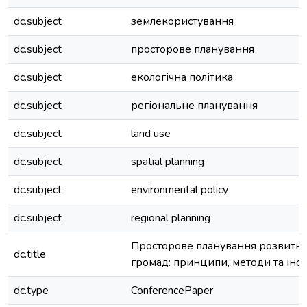
dc.subject
землекористування
dc.subject
просторове планування
dc.subject
екологічна політика
dc.subject
регіональне планування
dc.subject
land use
dc.subject
spatial planning
dc.subject
environmental policy
dc.subject
regional planning
Просторове планування розвитку 
dc.title
громад: принципи, методи та інс
dc.type
ConferencePaper