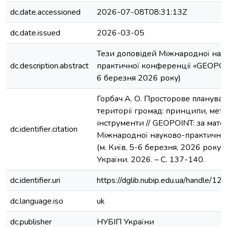
dc.date.accessioned
2026-07-08T08:31:13Z
dc.date.issued
2026-03-05
Тези доповідей Міжнародної нау
dc.description.abstract
практичної конференції «GEOPOINT
6 березня 2026 року)
Горбач А. О. Просторове планува
території громад: принципи, мето
інструменти // GEOPOINT: за мате
dc.identifier.citation
Міжнародної науково-практично
(м. Київ, 5-6 березня, 2026 року) 
України. 2026. – С. 137-140.
dc.identifier.uri
https://dglib.nubip.edu.ua/handle
dc.language.iso
uk
dc.publisher
НУБІП України