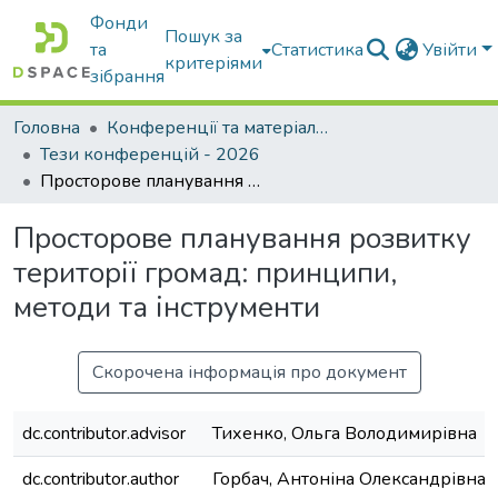
Фонди
Пошук за
та
Статистика
Увійти
критеріями
зібрання
Головна
Конференції та матеріали конференцій
Тези конференцій - 2026
Просторове планування розвитку території громад: принципи, методи та інструменти
Просторове планування розвитку
території громад: принципи,
методи та інструменти
Скорочена інформація про документ
dc.contributor.advisor
Тихенко, Ольга Володимирівна
dc.contributor.author
Горбач, Антоніна Олександрівна