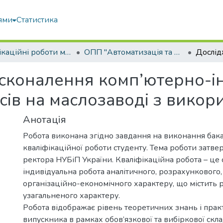
ями
Статистика
Кваліфікаційні роботи магістрів
ОПП "Автоматизація та комп’ютерно-інтегровані технології"
сконалення комп’ютерно-ін
есів на маслозаводі з вико
Анотація
Робота виконана згідно завдання на виконання бак
кваліфікаційної роботи студенту. Тема роботи затв
ректора НУБіП України. Кваліфікаційна робота – це 
індивідуальна робота аналітичного, розрахункового,
організаційно-економічного характеру, що містить 
узагальненого характеру.
Робота відображає рівень теоретичних знань і пра
випускника в рамках обов’язкової та вибіркової скл