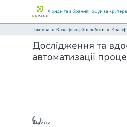
Фонди та зібрання
Пошук за критері
Головна
Кваліфікаційні роботи
Дослідження та вдо
автоматизації проц
Вантажиться...
Файли