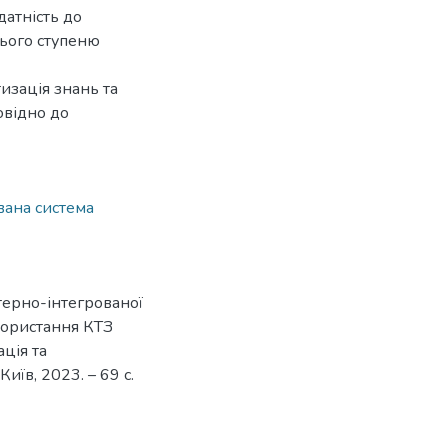
датність до
нього ступеню
изація знань та
овідно до
вана система
терно-інтегрованої
икористання КТЗ
ація та
иїв, 2023. – 69 с.