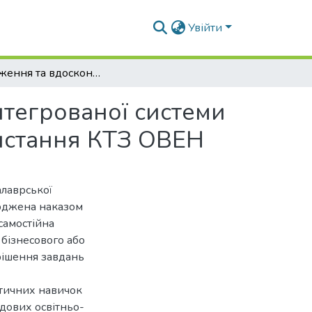
Увійти
Дослідження та вдосконалення комп’ютерно-інтегрованої системи автоматизації процесів на маслозаводі з використання КТЗ ОВЕН
тегрованої системи
ристання КТЗ ОВЕН
алаврської
ерджена наказом
самостійна
 бізнесового або
рішення завдань
ктичних навичок
адових освітньо-