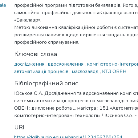
ale
професійної програми підготовки бакалаврів, його з
самостійної професійної діяльності як фахівця освіт
«Бакалавр».
Метою виконання кваліфікаційної роботи є системат
розширення навичок щодо вирішення завдань відп
професійного спрямування.
Ключові слова
дослідження
,
вдосконалення
,
комп’ютерно-інтегро
автоматизації процесів
,
маслозавод
,
КТЗ ОВЕН
Бібліографічний опис
Юськов О.А. Дослідження та вдосконалення комп’ю
системи автоматизації процесів на маслозаводі з в
ОВЕН : дипломна робота ... магістра : 151 «Автоматиз
комп’ютерно-інтегровані технології» / Юськов О.А. - К
URI
https://dglib.nubip.edu.ua/handle/123456789/254