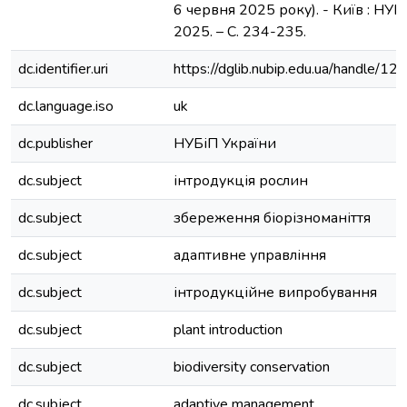
6 червня 2025 року). - Київ : НУБ
2025. – С. 234-235.
dc.identifier.uri
https://dglib.nubip.edu.ua/handle
dc.language.iso
uk
dc.publisher
НУБіП України
dc.subject
інтродукція рослин
dc.subject
збереження біорізноманіття
dc.subject
адаптивне управління
dc.subject
інтродукційне випробування
dc.subject
plant introduction
dc.subject
biodiversity conservation
dc.subject
adaptive management