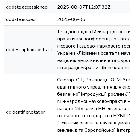
dc.date.accessioned
2025-08-07T12:07:32Z
dc.date.issued
2025-06-05
Теза доповіді з Міжнародної нау
практичної конференції з нагоди
лісового і садово-паркового госп
dc.description.abstract
України «Лісівнича освіта та наук
національних викликів та Європе
інтеграції України» (5-6 червня 
Слюсар, С. І., Романець, О. М. Зн
адаптивного управління для екол
безпечної інтродукції рослин // Т
Міжнародної науково-практичної
нагоди 185-річчя ННІ лісового і с
dc.identifier.citation
паркового господарства НУБІП Ук
Лісівнича освіта та наука в умова
викликів та Європейської інтеграц