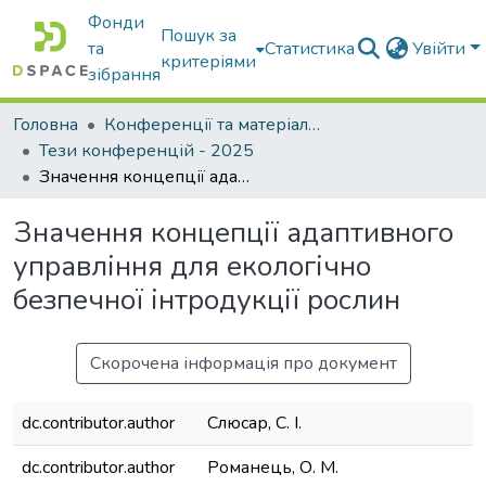
Фонди
Пошук за
та
Статистика
Увійти
критеріями
зібрання
Головна
Конференції та матеріали конференцій
Тези конференцій - 2025
Значення концепції адаптивного управління для екологічно безпечної інтродукції рослин
Значення концепції адаптивного
управління для екологічно
безпечної інтродукції рослин
Скорочена інформація про документ
dc.contributor.author
Слюсар, С. І.
dc.contributor.author
Романець, О. М.