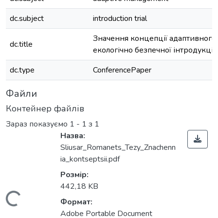
dc.subject
introduction trial
Значення концепції адаптивного 
dc.title
екологічно безпечної інтродукції
dc.type
ConferencePaper
Файли
Контейнер файлів
Зараз показуємо
1 - 1 з 1
Назва:
Sliusar_Romanets_Tezy_Znachenn
ia_kontseptsii.pdf
Розмір:
442,18 KB
Формат:
Adobe Portable Document