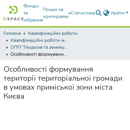
Фонди
Пошук за
та
Статистика
Увійти
критеріями
зібрання
Головна
Кваліфікаційні роботи
Кваліфікаційні роботи магістрів
ОПП "Геодезія та землеустрій"
Особливості формування території територіальної громади в умовах приміської зони міста Києва
Особливості формування
території територіальної громади
в умовах приміської зони міста
Києва