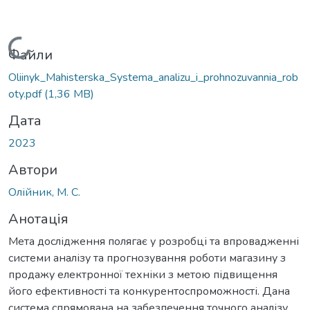
Вантажиться...
Файли
Oliinyk_Mahisterska_Systema_analizu_i_prohnozuvannia_rob
oty.pdf
(1,36 MB)
Дата
2023
Автори
Олійник, М. С.
Анотація
Мета дослідження полягає у розробці та впровадженні
системи аналізу та прогнозування роботи магазину з
продажу електронної техніки з метою підвищення
його ефективності та конкурентоспроможності. Дана
система спрямована на забезпечення точного аналізу