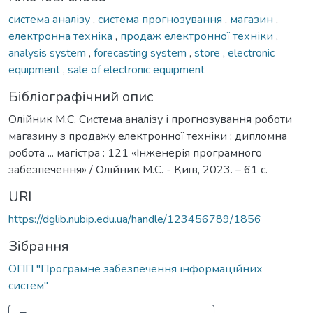
система аналізу
,
система прогнозування
,
магазин
,
електронна техніка
,
продаж електронної техніки
,
analysis system
,
forecasting system
,
store
,
electronic
equipment
,
sale of electronic equipment
Бібліографічний опис
Олійник М.С. Система аналізу і прогнозування роботи
магазину з продажу електронної техніки : дипломна
робота ... магістра : 121 «Інженерія програмного
забезпечення» / Олійник М.С. - Київ, 2023. – 61 с.
URI
https://dglib.nubip.edu.ua/handle/123456789/1856
Зібрання
ОПП "Програмне забезпечення інформаційних
систем"