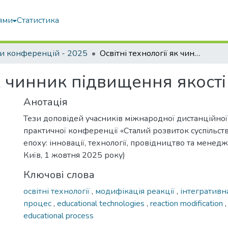
ями
Статистика
и конференцій - 2025
Освітні технології як чинник підвищення якості освіти здобувачів
як чинник підвищення якості
Анотація
Тези доповідей учасників міжнародної дистанційної
практичної конференції «Сталий розвиток суспільст
епоху: інновації, технології, провідництво та менеджм
Київ, 1 жовтня 2025 року)
Ключові слова
освітні технології
,
модифікація реакції
,
інтегративн
процес
,
educational technologies
,
reaction modification
educational process