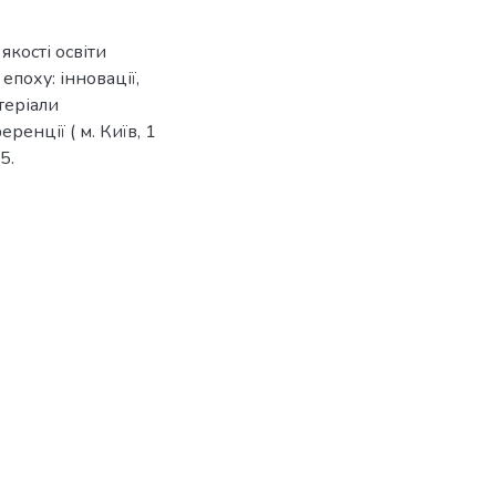
якості освіти
епоху: інновації,
теріали
енції ( м. Київ, 1
5.