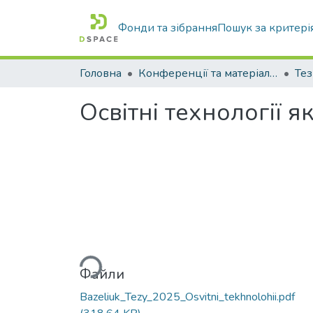
Фонди та зібрання
Пошук за критері
Головна
Конференції та матеріали конференцій
Тез
Освітні технології 
Вантажиться...
Файли
Bazeliuk_Tezy_2025_Osvitni_tekhnolohii.pdf