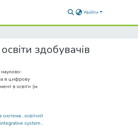
Увійти
 освіти здобувачів
 науково-
ва в цифрову
ент в освіті» (м.
а система
,
освітній
,
integrative system
,