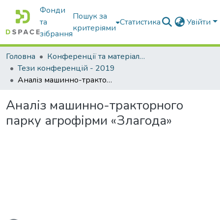
Фонди
Пошук за
та
Статистика
Увійти
критеріями
зібрання
Головна
Конференції та матеріали конференцій
Тези конференцій - 2019
Аналіз машинно-тракторного парку агрофірми «Злагода»
Аналіз машинно-тракторного
парку агрофірми «Злагода»