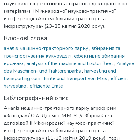
наукових співробітників, аспірантів і докторантів по
матеріалам ІІ Міжнародної науково-практичної
конференції «Автомобільний транспорт та
інфраструктура» (23-25 квітня 2020 року).
Ключові слова
аналіз машинно-тракторного парку
,
збирання та
транспортування кукурудзи
,
ефективне збирання
врожаю
,
analysis of the machine and tractor fleet
,
Analyse
des Maschinen- und Traktorenparks
,
harvesting and
transporting corn
,
Ernte und Transport von Mais
,
efficient
harvesting
,
effiziente Ernte
Бібліографічний опис
Аналіз машинно-тракторного парку агрофірми
«Злагода» / О.А. Дьомін, М.М. Ус // Збірник тез
доповідей ІІ Міжнародної науково-практичної
конференції «Автомобільний транспорт та
інфраструктура » (11-13 квітня 2019 року) : тези