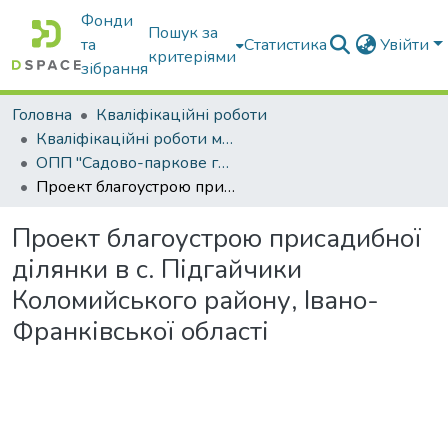
Фонди
Пошук за
та
Статистика
Увійти
критеріями
зібрання
Головна
Кваліфікаційні роботи
Кваліфікаційні роботи магістрів
ОПП "Садово-паркове господарство"
Проект благоустрою присадибної ділянки в с. Підгайчики Коломийського району, Івано-Франківської області
Проект благоустрою присадибної
ділянки в с. Підгайчики
Коломийського району, Івано-
Франківської області