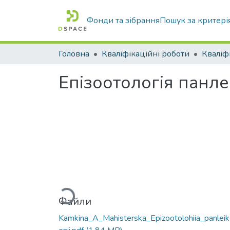
Фонди та зібрання
Пошук за критері
Головна
Кваліфікаційні роботи
Епізоотологія панле
Вантажиться...
Файли
Kamkina_A_Мahisterska_Epizootolohiia_panlei