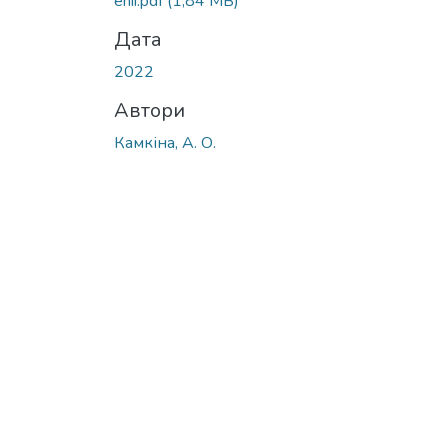
enii.pdf
(1,84 MB)
Дата
2022
Автори
Камкіна, А. О.