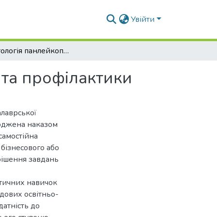
Увійти
Епізоотологія панлейкопенії, методи лікування та профілактики
 та профілактики
алаврської
ерджена наказом
самостійна
 бізнесового або
рішення завдань
ктичних навичок
адових освітньо-
датність до