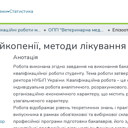
ями
Статистика
Кваліфікаційні роботи магістрів
ОПП "Ветеринарна медицина"
йкопенії, методи лікування
Анотація
Робота виконана згідно завдання на виконання бак
кваліфікаційної роботи студенту. Тема роботи затв
ректора НУБіП України. Кваліфікаційна робота – це 
індивідуальна робота аналітичного, розрахункового,
організаційно-економічного характеру, що містить 
узагальненого характеру.
Робота відображає рівень теоретичних знань і пра
випускника в рамках обов’язкової та вибіркової скл
kop
професійної програми підготовки бакалаврів, його з