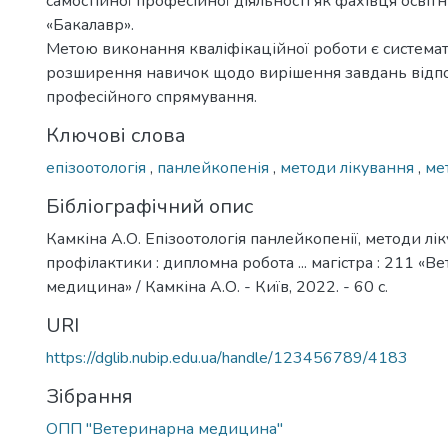
самостійної професійної діяльності як фахівця освіт
«Бакалавр».
Метою виконання кваліфікаційної роботи є системат
розширення навичок щодо вирішення завдань відп
професійного спрямування.
Ключові слова
епізоотологія
,
панлейкопенія
,
методи лікування
,
ме
Бібліографічний опис
Камкіна А.О. Епізоотологія панлейкопенії, методи лі
профілактики : дипломна робота ... магістра : 211 «
медицина» / Камкіна А.О. - Київ, 2022. - 60 с.
URI
https://dglib.nubip.edu.ua/handle/123456789/4183
Зібрання
ОПП "Ветеринарна медицина"