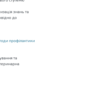
нього ступеню
изація знань та
овідно до
тоди профілактики
кування та
Ветеринарна