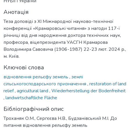
НУБіП України
Анотація
Теза доповіді з ХІ Міжнародної науково-технічної
конференції «Крамаровські читання» з нагоди 117-ї
річниці від дня народження доктора технічних наук,
професора, віцепрезидента УАСГН Крамарова
Володимира Савовича (1906-1987) 22-23 лют. 2024 р.,
м. Київ.
Ключові слова
відновлення рельєфу земель
,
землі
сільськогосподарського призначення
,
restoration of land
relief
,
agricultural land
,
Wiederherstellung der Bodenfreiheit
,
landwirtschaftliche Fläche
Бібліографічний опис
Троханяк О.М., Сергєєва Н.В., Будзанівський М.І. До
питання відновлення рельєфу земель