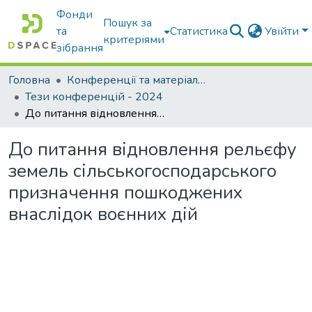
Фонди
Пошук за
та
Статистика
Увійти
критеріями
зібрання
Головна
Конференції та матеріали конференцій
Тези конференцій - 2024
До питання відновлення рельєфу земель сільськогосподарського призначення пошкоджених внаслідок воєнних дій
До питання відновлення рельєфу
земель сільськогосподарського
призначення пошкоджених
внаслідок воєнних дій