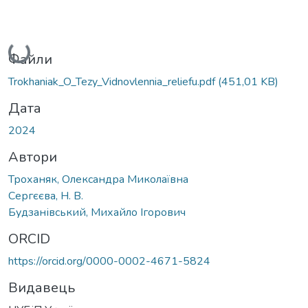
Вантажиться...
Файли
Trokhaniak_O_Tezy_Vidnovlennia_reliefu.pdf
(451,01 KB)
Дата
2024
Автори
Троханяк, Олександра Миколаївна
Сергєєва, Н. В.
Будзанівський, Михайло Ігорович
ORCID
https://orcid.org/0000-0002-4671-5824
Видавець