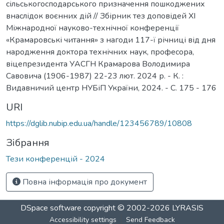
сільськогосподарського призначення пошкоджених
внаслідок воєнних дій // Збірник тез доповідей ХI
Міжнародної науково-технічної конференції
«Крамаровські читання» з нагоди 117-ї річниці від дня
народження доктора технічних наук, професора,
віцепрезидента УАСГН Крамарова Володимира
Савовича (1906-1987) 22-23 лют. 2024 р. - К. :
Видавничий центр НУБіП України, 2024. - С. 175 - 176
URI
https://dglib.nubip.edu.ua/handle/123456789/10808
Зібрання
Тези конференцій - 2024
Повна інформація про документ
DSpace software
copyright © 2002-2026
LYRASIS
Accessibility settings
Send Feedback