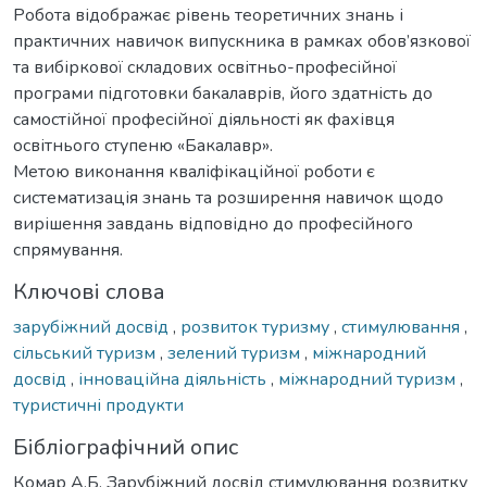
Робота відображає рівень теоретичних знань і
практичних навичок випускника в рамках обов’язкової
та вибіркової складових освітньо-професійної
програми підготовки бакалаврів, його здатність до
самостійної професійної діяльності як фахівця
освітнього ступеню «Бакалавр».
Метою виконання кваліфікаційної роботи є
систематизація знань та розширення навичок щодо
вирішення завдань відповідно до професійного
спрямування.
Ключові слова
зарубіжний досвід
,
розвиток туризму
,
стимулювання
,
сільський туризм
,
зелений туризм
,
міжнародний
досвід
,
інноваційна діяльність
,
міжнародний туризм
,
туристичні продукти
Бібліографічний опис
Комар А.Б. Зарубіжний досвід стимулювання розвитку