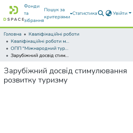
Фонди
Пошук за
та
Статистика
Увійти
критеріями
зібрання
Головна
Кваліфікаційні роботи
Кваліфікаційні роботи магістрів
ОПП "Міжнародний туристичний бізнес"
Зарубіжний досвід стимулювання розвитку туризму
Зарубіжний досвід стимулювання
розвитку туризму