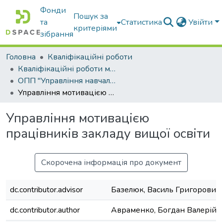
Фонди
Пошук за
та
Статистика
Увійти
критеріями
зібрання
Головна
Кваліфікаційні роботи
Кваліфікаційні роботи магістрів
ОПП "Управління навчальним закладом"
Управління мотивацією працівників закладу вищої освіти
Управління мотивацією
працівників закладу вищої освіти
Скорочена інформація про документ
dc.contributor.advisor
Базелюк, Василь Григорович
dc.contributor.author
Авраменко, Богдан Валерійо