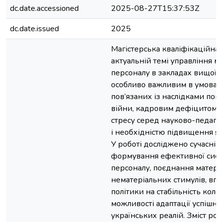
dc.date.accessioned
2025-08-27T15:37:53Z
dc.date.issued
2025
Магістерська кваліфікаційна
актуальній темі управління 
персоналу в закладах вищої о
особливо важливим в умовах 
пов’язаних із наслідками по
війни, кадровим дефіцитом,
стресу серед науково-педаго
і необхідністю підвищення яко
У роботі досліджено сучасні 
формування ефективної сист
персоналу, поєднання матері
нематеріальних стимулів, вп
політики на стабільність коле
можливості адаптації успішн
українських реалій. Зміст ро