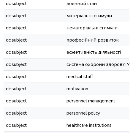
dc.subject
воєнний стан
dc.subject
матеріальні стимули
dc.subject
нематеріальні стимули
dc.subject
професійний розвиток
dc.subject
ефективність діяльності
dc.subject
система охорони здоров’я Ук
dc.subject
medical staff
dc.subject
motivation
dc.subject
personnel management
dc.subject
personnel policy
dc.subject
healthcare institutions