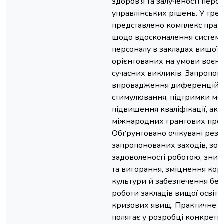
здоров’я та залученості перс
управлінських рішень. У трет
представлено комплекс прак
щодо вдосконалення системи
персоналу в закладах вищої о
орієнтованих на умови воєнн
сучасних викликів. Запропо
впровадження диференційов
стимулювання, підтримки мен
підвищення кваліфікації, актив
міжнародних грантових прог
Обґрунтовано очікувані резул
запропонованих заходів, зо
задоволеності роботою, зниж
та вигорання, зміцнення кор
культури й забезпечення без
роботи закладів вищої освіти
кризових явищ. Практичне з
полягає у розробці конкретн