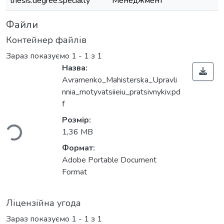
thesis.degree.specialty
Менеджмент
Файли
Контейнер файлів
Зараз показуємо
1 - 1 з 1
Назва:
Avramenko_Mahisterska_Upravli
nnia_motyvatsiieiu_pratsivnykiv.pd
Вантажиться...
f
Розмір:
1,36 MB
Формат:
Adobe Portable Document
Format
Ліцензійна угода
Зараз показуємо
1 - 1 з 1