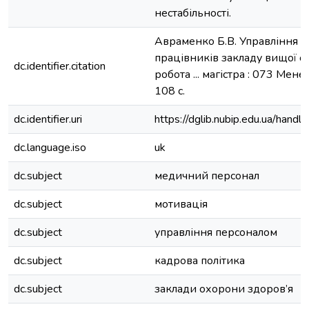
нестабільності.
Авраменко Б.В. Управління 
працівників закладу вищої ос
dc.identifier.citation
робота ... магістра : 073 Мен
108 с.
dc.identifier.uri
https://dglib.nubip.edu.ua/ha
dc.language.iso
uk
dc.subject
медичний персонал
dc.subject
мотивація
dc.subject
управління персоналом
dc.subject
кадрова політика
dc.subject
заклади охорони здоров’я