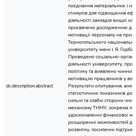
поєднання матеріальних і не
стимулів для підвищення ефе
діяльності закладів вищої осв
присвячено дослідженню дію
мотивації персоналу на прик
Тернопільського національн
університету імені І. Я. Горба
Проведено соціально-органі
діяльності університету, про
політику та виявлено чинник
мотивацію працівників у воє
dc.description.abstract
Результати опитування, анкет
статистичних показників до
сильні та слабкі сторони чин
механізму ТНМУ, зокрема по
удосконаленні фінансової мот
розширенні можливостей дл
розвитку, посиленні підтрим