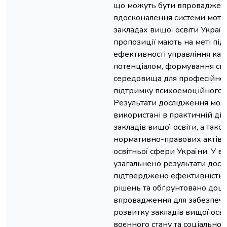
що можуть бути впроваджені
вдосконалення системи мотив
закладах вищої освіти Україн
пропозиції мають на меті пі
ефективності управління ка
потенціалом, формування сп
середовища для професійног
підтримку психоемоційного с
Результати дослідження мож
використані в практичній дія
закладів вищої освіти, а так
нормативно-правових актів і
освітньої сфери України. У в
узагальнено результати досл
підтверджено ефективність
рішень та обґрунтовано доціл
впровадження для забезпече
розвитку закладів вищої осві
воєнного стану та соціально-