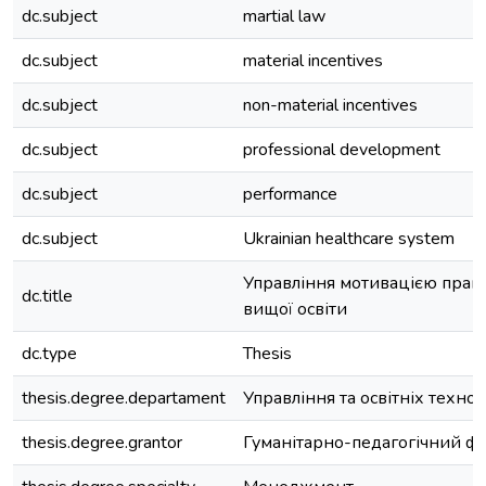
dc.subject
martial law
dc.subject
material incentives
dc.subject
non-material incentives
dc.subject
professional development
dc.subject
performance
dc.subject
Ukrainian healthcare system
Управління мотивацією праці
dc.title
вищої освіти
dc.type
Thesis
thesis.degree.departament
Управління та освітніх технол
thesis.degree.grantor
Гуманітарно-педагогічний ф