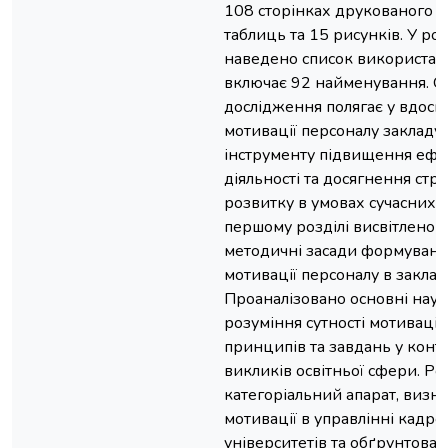
108 сторінках друкованого те
таблиць та 15 рисунків. У ро
наведено список використан
включає 92 найменування. О
дослідження полягає у вдоск
мотивації персоналу закладу 
інструменту підвищення ефе
діяльності та досягнення стр
розвитку в умовах сучасних в
першому розділі висвітлено 
методичні засади формуванн
мотивації персоналу в заклад
Проаналізовано основні наук
розуміння сутності мотивації, 
принципів та завдань у конте
викликів освітньої сфери. Ро
категоріальний апарат, визн
мотивації в управлінні кадр
університетів та обґрунтован