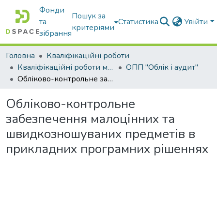
Фонди
Пошук за
та
Статистика
Увійти
критеріями
зібрання
Головна
Кваліфікаційні роботи
Кваліфікаційні роботи магістрів
ОПП "Облік і аудит"
Обліково-контрольне забезпечення малоцінних та швидкозношуваних предметів в прикладних програмних рішеннях
Обліково-контрольне
забезпечення малоцінних та
швидкозношуваних предметів в
прикладних програмних рішеннях