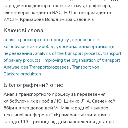
народження доктора технічних наук, професора,
члена-кореспондента ВАСГНІЛ, віце-президента
УАСГН Крамарова Володимира Савовича.
Ключові слова
аналіз транспортного процесу
,
перевезення
хлібобулочних виробів
,
удосконалення організації
перевезення
,
analysis of the transport process
,
transport
of bakery products
,
improving the organisation of transport
,
Analyse des Transportprozesses
,
Transport von
Bäckereiprodukten
Бібліографічний опис
Аналіз транспортного процесу за перевезення
хлібобулочних виробів / Ю. Шимко, Л. А. Савченко//
Збірник тез доповідей VIІ Міжнародної науково-
технічної конференції «Крамаровські читання» з
нагоди 113-ї річниці від дня народження доктора