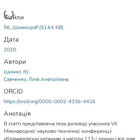
Вантажиться...
Файли
56_Шимко.pdf
(51,64 KB)
Дата
2020
Автори
Шимко, Ю.
Савченко, Лілія Анатоліївна
ORCID
https://orcid.org/0000-0002-4336-4416
Анотація
В статті представлена теза доповіді учасника VIІ
Міжнародної науково-технічної конференції
«Крамаровські читання» з нагоди 113-ї річниці від дня