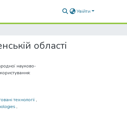
Увійти
нській області
народної науково-
користування:
овані технології
,
hnologies
,