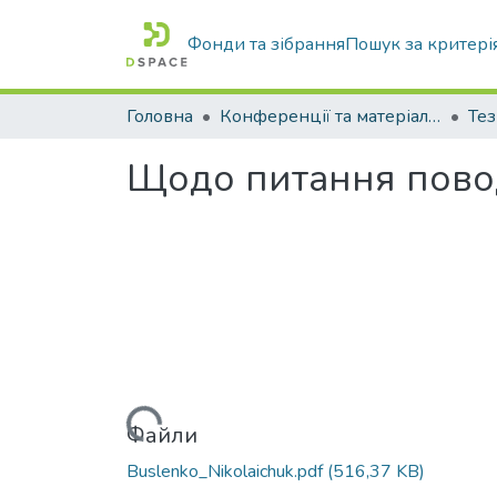
Фонди та зібрання
Пошук за критері
Головна
Конференції та матеріали конференцій
Тез
Щодо питання повод
Вантажиться...
Файли
Buslenko_Nikolaichuk.pdf
(516,37 KB)