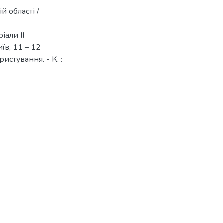
 області /
іали IІ
їв, 11 – 12
истування. - К. :