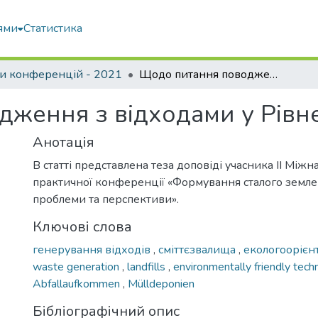
ями
Статистика
и конференцій - 2021
Щодо питання поводження з відходами у Рівненській області
ження з відходами у Рівне
Анотація
В статті представлена теза доповіді учасника ІІ Між
практичної конференції «Формування сталого земле
проблеми та перспективи».
Ключові слова
генерування відходів
,
сміттєзвалища
,
екологоорієнт
waste generation
,
landfills
,
environmentally friendly tec
Abfallaufkommen
,
Mülldeponien
Бібліографічний опис