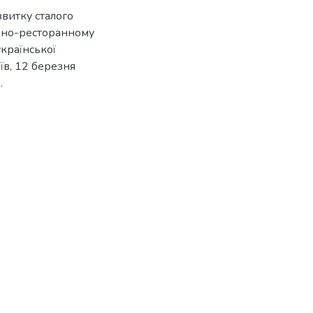
звитку сталого
льно-ресторанному
української
їв, 12 березня
.