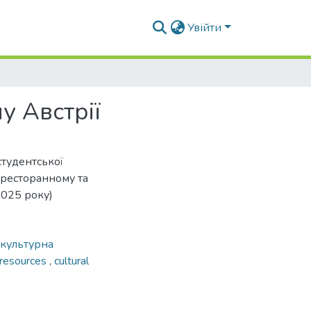
Увійти
у Австрії
студентської
-ресторанному та
2025 року)
культурна
 resources
,
cultural