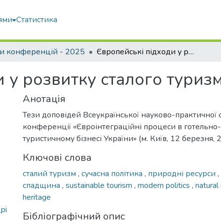
ями
Статистика
и конференцій - 2025
Європейські підходи у розвитку сталого туризму Австрії
 у розвитку сталого туризм
Анотація
Тези доповідей Всеукраїнської науково-практичної 
конференції «Євроінтеграційні процеси в готельно
туристичному бізнесі України» (м. Київ, 12 березня, 
Ключові слова
сталий туризм
,
сучасна політика
,
природні ресурси
,
спадщина
,
sustainable tourism
,
modern politics
,
natural
heritage
pi
Бібліографічний опис