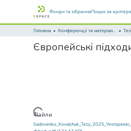
Фонди та зібрання
Пошук за критері
Головна
Конференції та матеріали конференцій
Тез
Європейські підходи
Вантажиться...
Файли
Sadovenko_Kovalchuk_Tezy_2025_Yevropeiski_