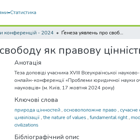
ями
Статистика
и конференцій - 2024
Ґенеза уявлень про свободу як правову цінність
свободу як правову цінніст
Анотація
Теза доповіді учасника XVIII Всеукраїнської науково
онлайн-конференції «Проблеми юридичної науки о
науковців» (м. Київ, 17 жовтня 2024 року)
Ключові слова
природа цінностей
,
основоположне право
,
сучасне 
цивілізації
,
the nature of values
,
fundamental right
,
mod
civilizations
Бібліографічний опис