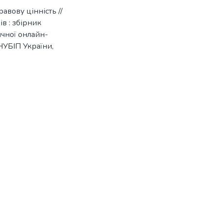
авову цінність //
в : збірник
ичної онлайн-
 НУБІП України,