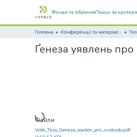
Фонди та зібрання
Пошук за критері
Головна
Конференції та матеріали конференцій
Тез
Ґенеза уявлень про 
Вантажиться...
Файли
Volik_Tezy_Geneza_uiavlen_pro_svobodu.pdf