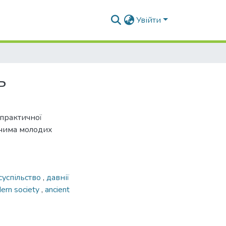
Увійти
ь
-практичної
чима молодих
суспільство
,
давнії
ern society
,
ancient