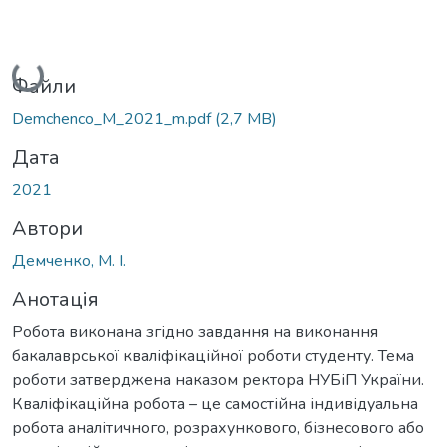
Вантажиться...
Файли
Demchenco_M_2021_m.pdf
(2,7 MB)
Дата
2021
Автори
Демченко, М. І.
Анотація
Робота виконана згідно завдання на виконання
бакалаврської кваліфікаційної роботи студенту. Тема
роботи затверджена наказом ректора НУБіП України.
Кваліфікаційна робота – це самостійна індивідуальна
робота аналітичного, розрахункового, бізнесового або