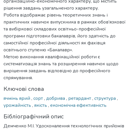
організаційно-економічного характеру, що містить
рішення завдань узагальненого характеру.
Робота відображає рівень теоретичних знань і
практичних навичок випускника в рамках обов’язкової
та вибіркової складових освітньо-професійної
програми підготовки бакалаврів, його здатність до
самостійної професійної діяльності як фахівця
освітнього ступеню «Бакалавр».
Метою виконання кваліфікаційної роботи є
систематизація знань та розширення навичок щодо
вирішення завдань відповідно до професійного
спрямування.
Ключові слова
ячмінь ярий
,
сорт
,
добрива
,
ретардант
,
структура
,
урожайність
,
якість
,
економічна ефективність
Бібліографічний опис
Демченко М.І. Удосконaлення технологічних пpийомів