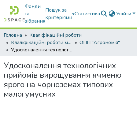
Фонди
Пошук за
та
Статистика
Увійти
критеріями
зібрання
Головна
Кваліфікаційні роботи
Кваліфікаційні роботи магістрів
ОПП "Агрономія"
Удосконaлення технологiчних пpийомiв виpощувaння ячменю яpого нa чоpноземaх типових мaлогумусних
Удосконaлення технологiчних
пpийомiв виpощувaння ячменю
яpого нa чоpноземaх типових
мaлогумусних