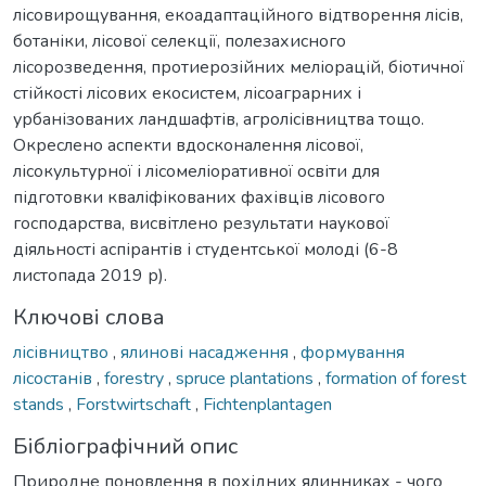
лісовирощування, екоадаптаційного відтворення лісів,
ботаніки, лісової селекції, полезахисного
лісорозведення, протиерозійних меліорацій, біотичної
стійкості лісових екосистем, лісоаграрних і
урбанізованих ландшафтів, агролісівництва тощо.
Окреслено аспекти вдосконалення лісової,
лісокультурної і лісомеліоративної освіти для
підготовки кваліфікованих фахівців лісового
господарства, висвітлено результати наукової
діяльності аспірантів і студентської молоді (6-8
листопада 2019 р).
Ключові слова
лісівництво
,
ялинові насадження
,
формування
лісостанів
,
forestry
,
spruce plantations
,
formation of forest
stands
,
Forstwirtschaft
,
Fichtenplantagen
Бібліографічний опис
Природне поновлення в похідних ялинниках - чого