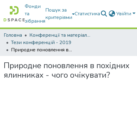
Фонди
Пошук за
та
Статистика
Увійти
критеріями
зібрання
Головна
Конференції та матеріали конференцій
Тези конференцій - 2019
Природне поновлення в похідних ялинниках - чого очікувати?
Природне поновлення в похідних
ялинниках - чого очікувати?
Вантажиться...