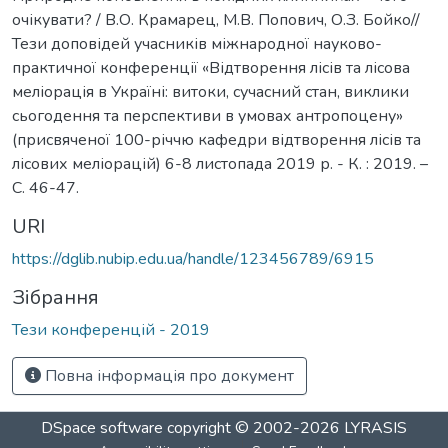
очікувати? / В.О. Крамарец, М.В. Попович, О.З. Бойко//
Тези доповідей учасників міжнародної науково-
практичної конференції «Відтворення лісів та лісова
меліорація в Україні: витоки, сучасний стан, виклики
сьогодення та перспективи в умовах антропоцену»
(присвяченої 100-річчю кафедри відтворення лісів та
лісових меліорацій) 6-8 листопада 2019 р. - К. : 2019. –
С. 46-47.
URI
https://dglib.nubip.edu.ua/handle/123456789/6915
Зібрання
Тези конференцій - 2019
Повна інформація про документ
DSpace software
copyright © 2002-2026
LYRASIS