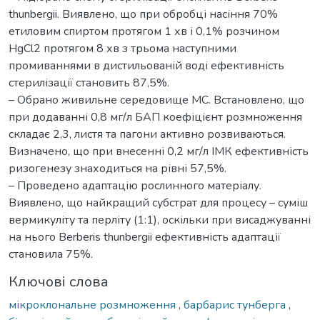
thunbergii. Виявлено, що при обробці насіння 70%
етиловим спиртом протягом 1 хв і 0,1% розчином
HgCl2 протягом 8 хв з трьома наступними
промиваннями в дистильованій воді ефективність
стерилізації становить 87,5%.
– Обрано живильне середовище МС. Встановлено, що
при додаванні 0,8 мг/л БАП коефіцієнт розмноження
складає 2,3, листя та пагони активно розвиваються.
Визначено, що при внесенні 0,2 мг/л ІМК ефективність
ризогенезу знаходиться на рівні 57,5%.
– Проведено адаптацію рослинного матеріалу.
Виявлено, що найкращий субстрат для процесу – суміш
вермикуліту та перліту (1:1), оскільки при висаджуванні
на нього Berberis thunbergii ефективність адаптації
становила 75%.
Ключові слова
мікроклональне розмноження
,
барбарис тунберга
,