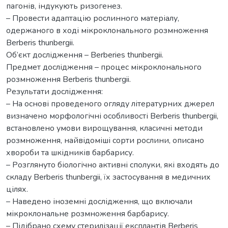
пагонів, індукують ризогенез.
– Провести адаптацію рослинного матеріалу,
одержаного в ході мікроклонального розмноження
Berberis thunbergii.
Об’єкт дослідження – Berberies thunbergii.
Предмет дослідження – процес мікроклонального
розмноження Berberis thunbergii.
Результати дослідження:
– На основі проведеного огляду літературних джерел
визначено морфологічні особливості Berberis thunbergii,
встановлено умови вирощування, класичні методи
розмноження, найвідоміші сорти рослини, описано
хвороби та шкідників барбарису.
– Розглянуто біологічно активні сполуки, які входять до
складу Berberis thunbergii, їх застосування в медичних
цілях.
– Наведено іноземні дослідження, що включали
мікроклональне розмноження барбарису.
– Підібрано схему стерилізації експлантів Berberis