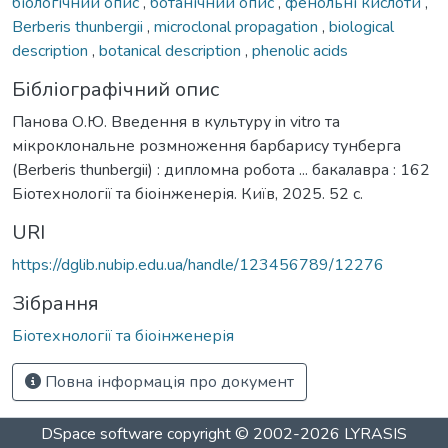
біологічний опис
,
ботанічний опис
,
фенольні кислоти
,
Berberis thunbergii
,
microclonal propagation
,
biological
description
,
botanical description
,
phenolic acids
Бібліографічний опис
Панова О.Ю. Введення в культуру in vitro та
мікроклональне розмноження барбарису тунберга
(Berberis thunbergii) : дипломна робота ... бакалавра : 162
Біотехнології та біоінженерія. Київ, 2025. 52 с.
URI
https://dglib.nubip.edu.ua/handle/123456789/12276
Зібрання
Біотехнології та біоінженерія
Повна інформація про документ
DSpace software
copyright © 2002-2026
LYRASIS