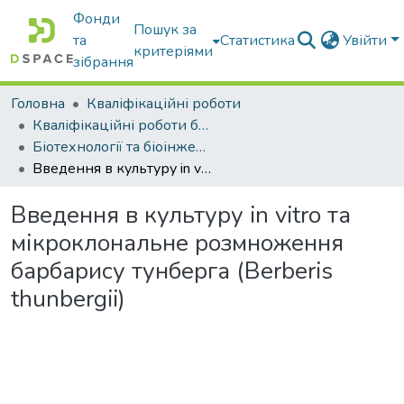
Фонди
Пошук за
та
Статистика
Увійти
критеріями
зібрання
Головна
Кваліфікаційні роботи
Кваліфікаційні роботи бакалаврів
Біотехнології та біоінженерія
Введення в культуру in vitro та мікроклональне розмноження барбарису тунберга (Berberis thunbergii)
Введення в культуру in vitro та
мікроклональне розмноження
барбарису тунберга (Berberis
thunbergii)