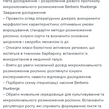
Мета дослідження – розроблення дієвого протоколу
мікроклонального розмноження Berberis thunbergii.
Завдання дослідження:
– Провести огляд літературних джерел, виокремити
морфологічні характеристики, оптимальні умови
вирощування, стандартні методи розмноження
рослини, існуючі сорти та визначити основних
шкідників і хвороби, механізм їх дії.
– Описати класи біологічно активних речовин, що
містяться в тканинах барбарису, встановити їх
використання в медичній галузі.
– Взяти до уваги іноземний досвід мікроклонального
розмноження рослини, розглянути існуючі
експерименти, навести відповідні дослідження.
– Підібрати схему стерилізації насіння Berberis
thunbergii.
– Обрати живильне середовище для культивування та
мікроклонального розмноження рослини. Встановити
регулятори росту, які сприяють формуванню листя та