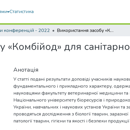
ями
Статистика
и конференцій - 2022
Використання засобу «Комбійод» для санітарної обробки вимені корів
у «Комбійод» для санітарно
Анотація
У статті подані результати доповіді учасників науко
фундаментального і прикладного характеру, одержан
науковцями факультету ветеринарної медицини та і
Національного університету біоресурсів і природок
України, навчальних і наукових установ України та з
проводяться дослідження з біології тварин, заразної 
патології тварин, гігієни та якості і безпеки продукц