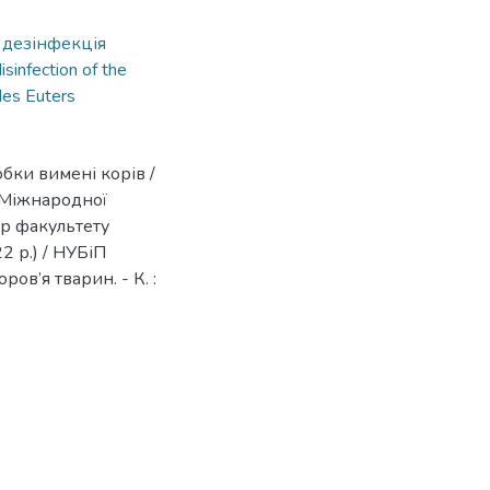
,
дезінфекція
isinfection of the
des Euters
бки вимені корів /
и Міжнародної
р факультету
2 р.) / НУБіП
ов’я тварин. - К. :