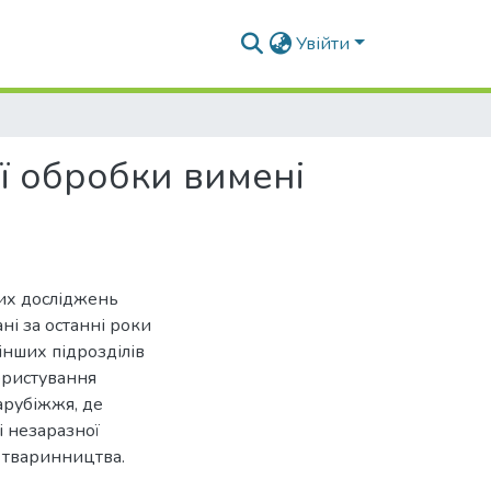
Увійти
ї обробки вимені
вих досліджень
і за останні роки
нших підрозділів
ористування
арубіжжя, де
і незаразної
ії тваринництва.