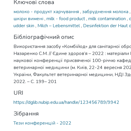
Ключові слова
молоко - продукт харчування
,
забруднення молока
шкіри вимені
,
milk - food product
,
milk contamination
,
d
udder skin
,
Milch – Lebensmittel
,
Desinfektion der Haut 
Бібліографічний опис
Використання засобу «Комбійод» для санітарної обро
Назаренко С.М. // Єдине здоров’я – 2022 : матеріал
наукової конференції присвяченої 100-річчю кафед
ветеринарної медицини (м. Київ, 22-24 вересня 202
України, Факультет ветеринарної медицини, НДІ Здор
2022. – С. 199– 201
URI
https://dglib.nubip.edu.ua/handle/123456789/9942
Зібрання
Тези конференцій - 2022