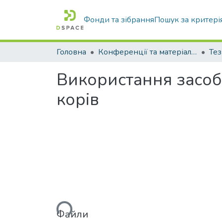
Фонди та зібрання
Пошук за критері
Головна
Конференції та матеріали конференцій
Тез
Використання засоб
корів
Вантажиться...
Файли