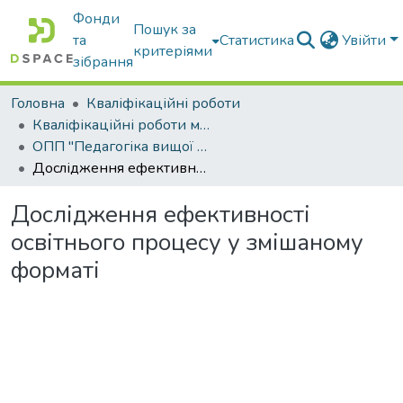
Фонди
Пошук за
та
Статистика
Увійти
критеріями
зібрання
Головна
Кваліфікаційні роботи
Кваліфікаційні роботи магістрів
ОПП "Педагогіка вищої школи"
Дослідження ефективності освітнього процесу у змішаному форматі
Дослідження ефективності
освітнього процесу у змішаному
форматі