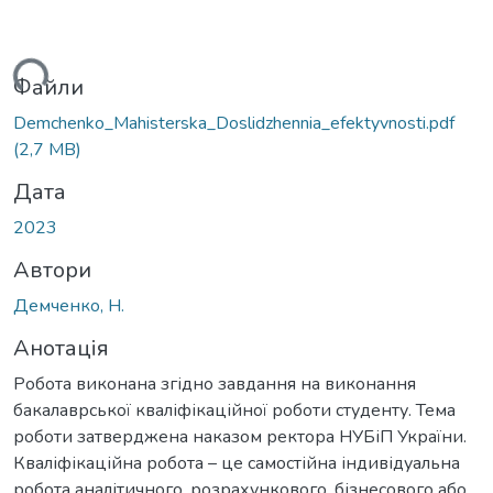
ться...
Файли
Demchenko_Mahisterska_Doslidzhennia_efektyvnosti.pdf
(2,7 MB)
Дата
2023
Автори
Демченко, Н.
Анотація
Робота виконана згідно завдання на виконання
бакалаврської кваліфікаційної роботи студенту. Тема
роботи затверджена наказом ректора НУБіП України.
Кваліфікаційна робота – це самостійна індивідуальна
робота аналітичного, розрахункового, бізнесового або