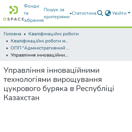
Фонди
Пошук за
та
Статистика
Увійти
критеріями
зібрання
Головна
Кваліфікаційні роботи
Кваліфікаційні роботи магістрів
ОПП "Адміністративний менеджмент"
Управління інноваційними технологіями вирощування цукрового буряка в Республіці Казахстан
Управління інноваційними
технологіями вирощування
цукрового буряка в Республіці
Казахстан