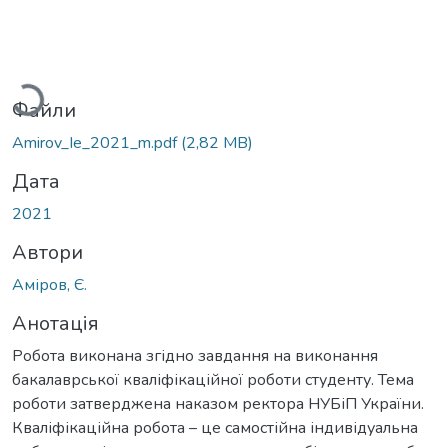
ажиться...
Файли
Amirov_Ie_2021_m.pdf
(2,82 MB)
Дата
2021
Автори
Аміров, Є.
Анотація
Робота виконана згідно завдання на виконання
бакалаврської кваліфікаційної роботи студенту. Тема
роботи затверджена наказом ректора НУБіП України.
Кваліфікаційна робота – це самостійна індивідуальна