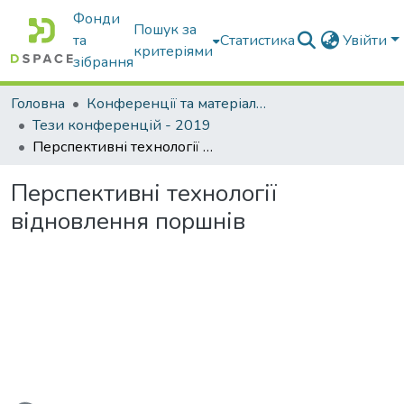
Фонди
Пошук за
та
Статистика
Увійти
критеріями
зібрання
Головна
Конференції та матеріали конференцій
Тези конференцій - 2019
Перспективні технології відновлення поршнів
Перспективні технології
відновлення поршнів
антажиться...