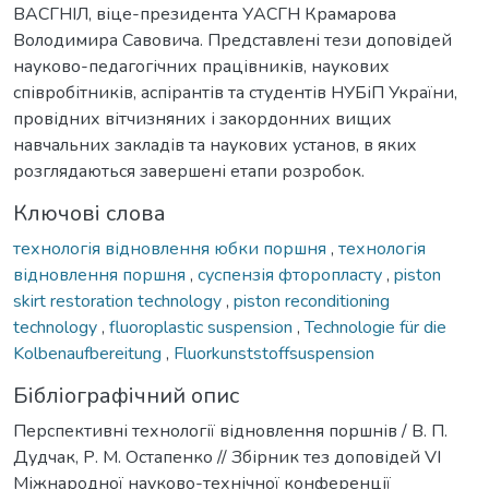
ВАСГНІЛ, віце-президента УАСГН Крамарова
Володимира Савовича. Представлені тези доповідей
науково-педагогічних працівників, наукових
співробітників, аспірантів та студентів НУБіП України,
провідних вітчизняних і закордонних вищих
навчальних закладів та наукових установ, в яких
розглядаються завершені етапи розробок.
Ключові слова
технологія відновлення юбки поршня
,
технологія
відновлення поршня
,
суспензія фторопласту
,
piston
skirt restoration technology
,
piston reconditioning
technology
,
fluoroplastic suspension
,
Technologie für die
Kolbenaufbereitung
,
Fluorkunststoffsuspension
Бібліографічний опис
Перспективні технології відновлення поршнів / В. П.
Дудчак, Р. М. Остапенко // Збірник тез доповідей VI
Міжнародної науково-технічної конференції