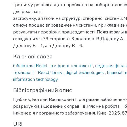
третьому розділі акцент зроблено на виборі технолог
для реалізації
застосунку, а також на структурі створеної системи.
описує процес впровадження системи, приклади ви
результати перевірки працездатності. Пояснювальн
складається з 73 сторінок і 3 додатків. В Додатку А –
Додатку Б – 1, а в Додатку В – 6.
Ключові слова
бібліотека React
,
цифрові технології
,
ведення фінан
технології
,
React library
,
digital technologies
,
financial
information technology
Бібліографічний опис
Цибань, Богдан Васильович Програмне забезпечен
розрахунків і щоденних справ : дипломна робота ... 
Інженерія програмного забезпечення. Київ, 2025. 87
URI