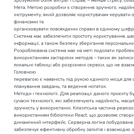
зрозумілий облік витрат і справ, – менше стресу, біл
Мета. Метою розробки є створення зручного, надійн
інструменту, який дозволяє користувачам керувати 
фінансами та
організовувати повсякденні справи в єдиному циф
Система має забезпечити простоту користування, шв
інформації, а також безпеку зберігання персональн
Розроблювана система має на меті подолати проблеми
використанням застарілих методів – таких як записи 
локальні таблиці або розрізнені сервіси, що не взає
Головною
перевагою є наявність під рукою єдиного місця для о
планування завдань, та ведення нотаток.
Методи і технології. Для реалізації даного проєкту 
сучасні технології, які забезпечують надійність, масш
зручність у використанні. Клієнтська частина реалізо
використанням бібліотеки React, що дозволяє створ
динамічний інтерфейс. Серверна логіка побудована 
забезпечує ефективну обробку запитів і взаємодію з