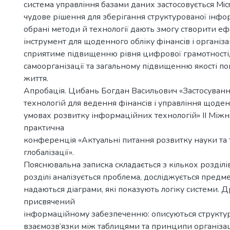
система управління базами даних застосовується Micr
чудове рішення для зберігання структурованої інформ
обрані методи й технології дають змогу створити е
інструмент для щоденного обліку фінансів і організа
сприятиме підвищенню рівня цифрової грамотност
самоорганізації та загальному підвищенню якості п
життя.
Апробація. Цибань Богдан Васильович «Застосуван
технологій для ведення фінансів і управління щоде
умовах розвитку інформаційних технологій» ІІ Між
практична
конференція «Актуальні питання розвитку науки та 
глобалізації».
Пояснювальна записка складається з кількох розділі
розділі аналізується проблема, досліджується предме
надаються діаграми, які показують логіку системи. 
присвячений
інформаційному забезпеченню: описуються структур
взаємозв’язки між таблицями та принципи організац