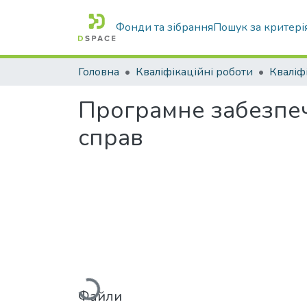
Фонди та зібрання
Пошук за критері
Головна
Кваліфікаційні роботи
Програмне забезпеч
справ
Файли