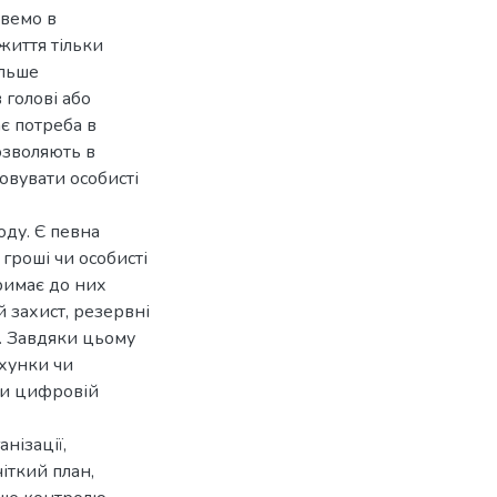
ивемо в
життя тільки
ільше
 голові або
є потреба в
озволяють в
зовувати особисті
оду. Є певна
гроші чи особисті
римає до них
й захист, резервні
і. Завдяки цьому
ахунки чи
ти цифровій
нізації,
іткий план,