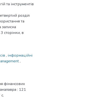
ій та інструментів
 Четвертий розділ
користання та
а записка
 3 сторінки, в
сів
,
інформаційні
 management
,
ня фінансових
бакалавра : 121
 с.