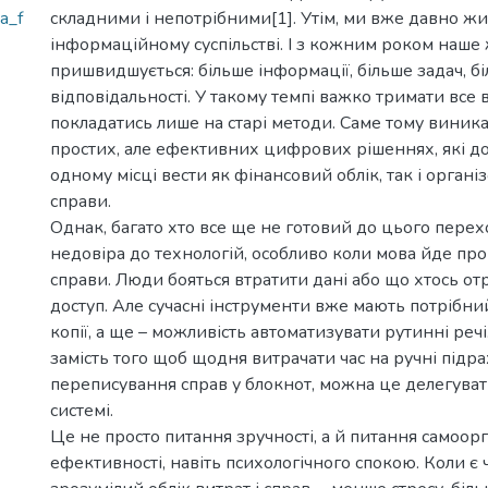
a_f
складними і непотрібними[1]. Утім, ми вже давно ж
інформаційному суспільстві. І з кожним роком наше 
пришвидшується: більше інформації, більше задач, б
відповідальності. У такому темпі важко тримати все в
покладатись лише на старі методи. Саме тому виника
простих, але ефективних цифрових рішеннях, які д
одному місці вести як фінансовий облік, так і органі
справи.
Однак, багато хто все ще не готовий до цього перех
недовіра до технологій, особливо коли мова йде про 
справи. Люди бояться втратити дані або що хтось от
доступ. Але сучасні інструменти вже мають потрібни
копії, а ще – можливість автоматизувати рутинні реч
замість того щоб щодня витрачати час на ручні підр
переписування справ у блокнот, можна це делегува
системі.
Це не просто питання зручності, а й питання самоорга
ефективності, навіть психологічного спокою. Коли є ч