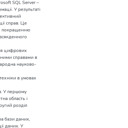
osoft SQL Server –
ації. У результаті
фективний
ції справ. Це
і, покращенню
овсякденного
ня цифрових
нними справами в
народна науково-
техніки в умовах
в. У першому
тна область і
Другий розділ
а бази даних,
ії даних. У