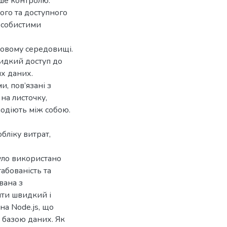
ьше контролю.
ого та доступного
особистими
ровому середовищі.
идкий доступ до
их даних.
, пов’язані з
на листочку,
модіють між собою.
бліку витрат,
було використано
табованість та
вана з
ити швидкий і
на Node.js, що
 базою даних. Як