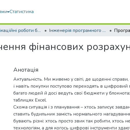
ями
Статистика
Кваліфікаційні роботи бакалаврів
Інженерія програмного забезпечення
ення фінансових розрахун
Анотація
Актуальність. Ми живемо у світі, де щоденні справи,
і навіть покупки поступово переходять в цифровий п
багато людей й досі ведуть свої бюджети у блокнотах
таблицях Excel.
Схожа ситуація і з планування – хтось записує завдан
ставить будильник замість нормального нагадуванн
бувають різні: хтось просто звик так робити, хтось 
технологіям, а для когось цифрові інструменти здаю