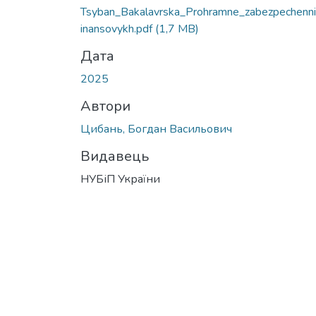
Вантажиться...
Tsyban_Bakalavrska_Prohramne_zabezpechenni
inansovykh.pdf
(1,7 MB)
Дата
2025
Автори
Цибань, Богдан Васильович
Видавець
НУБіП України