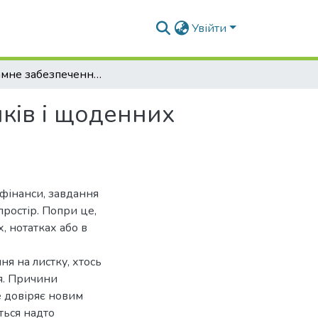
Увійти
Програмне забезпечення фінансових розрахунків і щоденних справ
ків і щоденних
 фінанси, завдання
ростір. Попри це,
, нотатках або в
ня на листку, хтось
я. Причини
не довіряє новим
ться надто