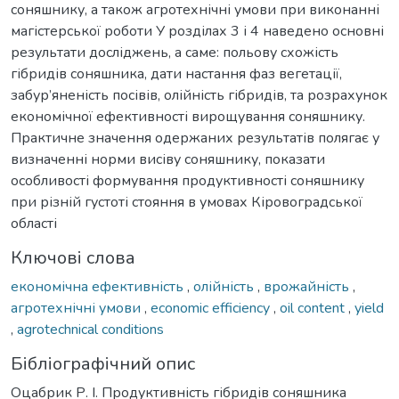
соняшнику, а також агротехнічні умови при виконанні
магістерської роботи У розділах 3 і 4 наведено основні
результати досліджень, а саме: польову схожість
гібридів соняшника, дати настання фаз вегетації,
забур’яненість посівів, олійність гібридів, та розрахунок
економічної ефективності вирощування соняшнику.
Практичне значення одержаних результатів полягає у
визначенні норми висіву соняшнику, показати
особливості формування продуктивності соняшнику
при різній густоті стояння в умовах Кіровоградської
області
Ключові слова
економічна ефективність
,
олійність
,
врожайність
,
агротехнічні умови
,
economic efficiency
,
oil content
,
yield
,
agrotechnical conditions
Бібліографічний опис
Оцабрик Р. І. Продуктивність гібридів соняшника