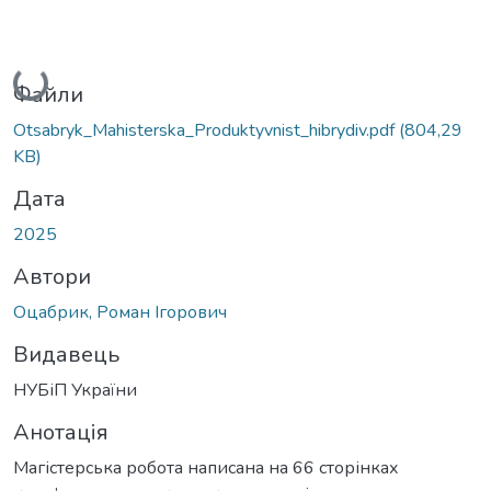
Вантажиться...
Файли
Otsabryk_Mahisterska_Produktyvnist_hibrydiv.pdf
(804,29
KB)
Дата
2025
Автори
Оцабрик, Роман Ігорович
Видавець
НУБіП України
Анотація
Магістерська робота написана на 66 сторінках