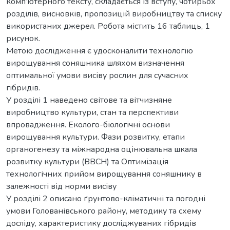
комп’ютерного тексту, складається із вступу, чотирьох
розділів, висновків, пропозицій виробництву та списку
використаних джерел. Робота містить 16 таблиць, 1
рисунок.
Метою дослідження є удосконалити технологію
вирощування соняшника шляхом визначення
оптимальної умови висіву рослин для сучасних
гібридів.
У розділі 1 наведено світове та вітчизняне
виробництво культури, стан та перспективи
впровадження. Еколого-біологічні основи
вирощування культури. Фази розвитку, етапи
органогенезу та міжнародна оцінювальна шкала
розвитку культури (ВВСН) та Оптимізація
технологічних прийом вирощування соняшнику в
залежності від норми висіву
У розділі 2 описано ґрунтово-кліматичні та погодні
умови Голованівського району, методику та схему
досліду, характеристику досліджуваних гібридів