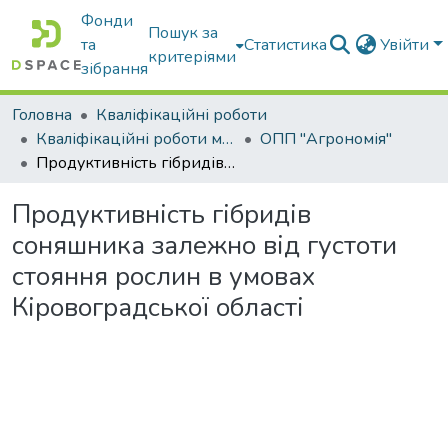
Фонди
Пошук за
та
Статистика
Увійти
критеріями
зібрання
Головна
Кваліфікаційні роботи
Кваліфікаційні роботи магістрів
ОПП "Агрономія"
Продуктивність гібридів соняшника залежно від густоти стояння рослин в умовах Кіровоградської області
Продуктивність гібридів
соняшника залежно від густоти
стояння рослин в умовах
Кіровоградської області